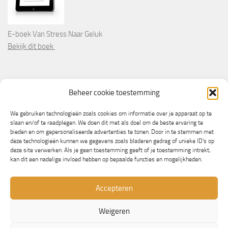
E-boek Van Stress Naar Geluk
Bekijk dit boek
PARTNERS
Beheer cookie toestemming
Wooninformatie.nl
We gebruiken technologieën zoals cookies om informatie over je apparaat op te
slaan en/of te raadplegen. We doen dit met als doel om de beste ervaring te
bieden en om gepersonaliseerde advertenties te tonen. Door in te stemmen met
deze technologieën kunnen we gegevens zoals bladeren gedrag of unieke ID's op
deze site verwerken. Als je geen toestemming geeft of je toestemming intrekt,
kan dit een nadelige invloed hebben op bepaalde functies en mogelijkheden.
Accepteren
Weigeren
© Copyright 2013/2023 - NLbewustgezond.nl