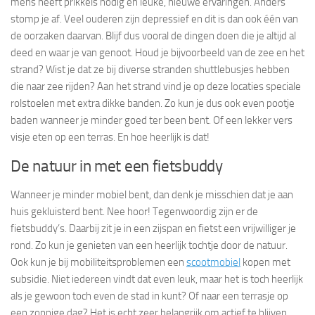
mens heeft prikkels nodig en leuke, nieuwe ervaringen. Anders
stomp je af. Veel ouderen zijn depressief en dit is dan ook één van
de oorzaken daarvan. Blijf dus vooral de dingen doen die je altijd al
deed en waar je van genoot. Houd je bijvoorbeeld van de zee en het
strand? Wist je dat ze bij diverse stranden shuttlebusjes hebben
die naar zee rijden? Aan het strand vind je op deze locaties speciale
rolstoelen met extra dikke banden. Zo kun je dus ook even pootje
baden wanneer je minder goed ter been bent. Of een lekker vers
visje eten op een terras. En hoe heerlijk is dat!
De natuur in met een fietsbuddy
Wanneer je minder mobiel bent, dan denk je misschien dat je aan
huis gekluisterd bent. Nee hoor! Tegenwoordig zijn er de
fietsbuddy’s. Daarbij zit je in een zijspan en fietst een vrijwilliger je
rond. Zo kun je genieten van een heerlijk tochtje door de natuur.
Ook kun je bij mobiliteitsproblemen een
scootmobiel
kopen met
subsidie. Niet iedereen vindt dat even leuk, maar het is toch heerlijk
als je gewoon toch even de stad in kunt? Of naar een terrasje op
een zonnige dag? Het is echt zeer belangrijk om actief te blijven,