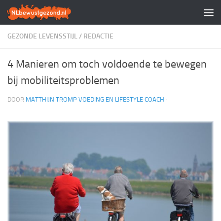
Doorgaan naar inhoud
GEZONDE LEVENSSTIJL
/
REDACTIE
4 Manieren om toch voldoende te bewegen
bij mobiliteitsproblemen
DOOR
MATTHIJN TROMP VOEDING EN LIFESTYLE COACH
·