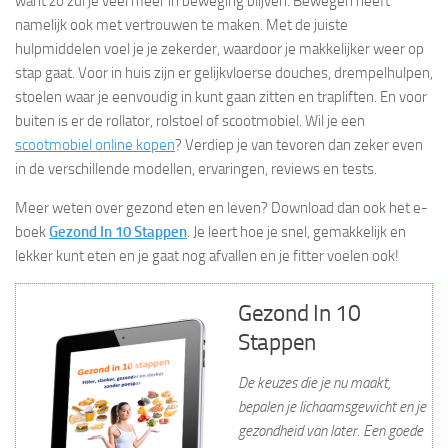
want zo zul je veel meer in beweging blijven. Bewegen heeft
namelijk ook met vertrouwen te maken. Met de juiste
hulpmiddelen voel je je zekerder, waardoor je makkelijker weer op
stap gaat. Voor in huis zijn er gelijkvloerse douches, drempelhulpen,
stoelen waar je eenvoudig in kunt gaan zitten en trapliften. En voor
buiten is er de rollator, rolstoel of scootmobiel. Wil je een
scootmobiel online kopen
? Verdiep je van tevoren dan zeker even
in de verschillende modellen, ervaringen, reviews en tests.
Meer weten over gezond eten en leven? Download dan ook het e-
boek
Gezond In 10 Stappen
. Je leert hoe je snel, gemakkelijk en
lekker kunt eten en je gaat nog afvallen en je fitter voelen ook!
Gezond In 10
Stappen
De keuzes die je nu maakt,
bepalen je lichaamsgewicht en je
gezondheid van later. Een goede