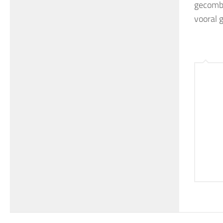
gecomb
vooral 