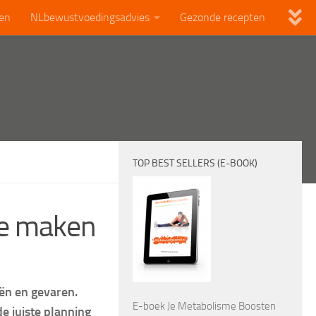
len
NLbewustvoedingsadvies
Gezonde recepten
TOP BEST SELLERS (E-BOOK)
 te maken
ën en gevaren.
E-boek Je Metabolisme Boosten
de juiste planning