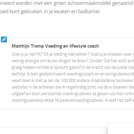
ineerd worden met een groen schoonmaakmiddel genaamd b
goed kunt gebruiken in je keuken en badkamer.
Matthijn Tromp Voeding en lifestyle coach
Voel jij je niet fit? Zit je kleding niet lekker? Voel jij je onzeker ove
weinig energie om leuke dingen te doen? Zonde! Dat kan echt ander
graag helpen omdat ik oprecht geloof in de kracht van de juiste vo
leefstijl. Ik ben gediplomeerd voedingscoach en ervaringsdeskundi
weet deel ik met je (en de 100.000 andere maandelijkse bezoeke
website) in de artikelen die ik regelmatig post, via de e-boeken die
uitgeef en door persoonlijk voedingsadvies te geven via mijn onli
voedingsadviespraktijk NLbewustvoedingsadvies. Ik leef het zelf 