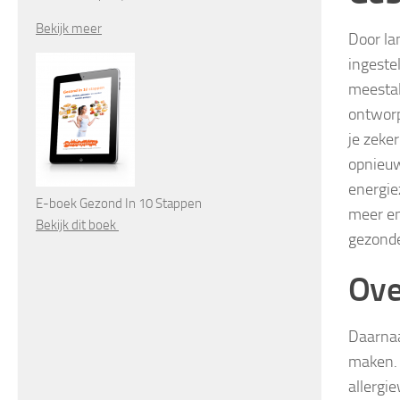
Bekijk meer
Door la
ingeste
meestal
ontworp
je zeke
opnieuw
energie
E-boek Gezond In 10 Stappen
meer en
Bekijk dit boek
gezonde
Ove
Daarnaa
maken. 
allergi