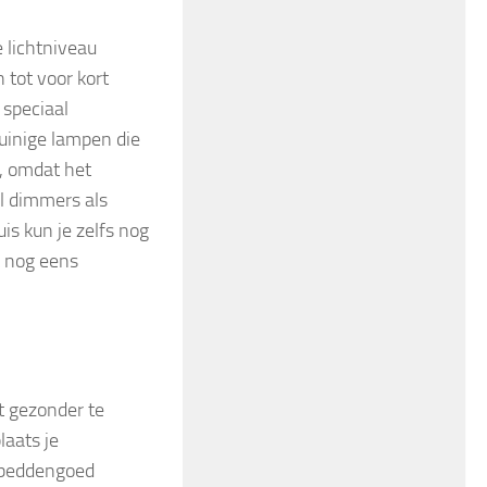
 lichtniveau
tot voor kort
 speciaal
zuinige lampen die
t, omdat het
l dimmers als
is kun je zelfs nog
k nog eens
t gezonder te
laats je
 beddengoed