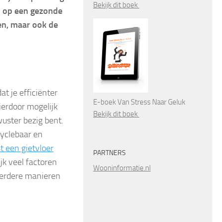
Bekijk dit boek
n op een gezonde
en, maar ook de
t je efficiënter
E-boek Van Stress Naar Geluk
ierdoor mogelijk
Bekijk dit boek
wuster bezig bent.
cyclebaar en
t een gietvloer
PARTNERS
jk veel factoren
Wooninformatie.nl
meerdere manieren