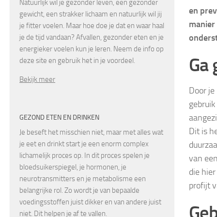
Natuurlijk wil je gezonder leven, een gezonder
en prev
gewicht, een strakker lichaam en natuurlijk wil jij
manier
je fitter voelen. Maar hoe doe je dat en waar haal
onderst
je de tijd vandaan? Afvallen, gezonder eten en je
energieker voelen kun je leren. Neem de info op
Ga 
deze site en gebruik het in je voordeel.
Bekijk meer
Door je
gebruik
aangezi
GEZOND ETEN EN DRINKEN
Dit is 
Je beseft het misschien niet, maar met alles wat
duurzaa
je eet en drinkt start je een enorm complex
lichamelijk proces op. In dit proces spelen je
van een
bloedsuikerspiegel, je hormonen, je
die hie
neurotransmitters en je metabolisme een
profijt
belangrijke rol. Zo wordt je van bepaalde
voedingsstoffen juist dikker en van andere juist
Geb
niet. Dit helpen je af te vallen.