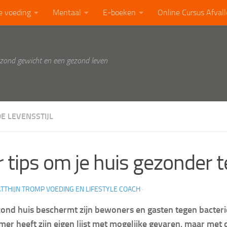
e voeding
Mentaal
E-boeken
Online Cursus Afval
ezond gewicht en een gezond leven
E LEVENSSTIJL
r tips om je huis gezonder
TTHIJN TROMP VOEDING EN LIFESTYLE COACH
·
ond huis beschermt zijn bewoners en gasten tegen bacteri
mer heeft zijn eigen lijst met mogelijke gevaren, maar met 