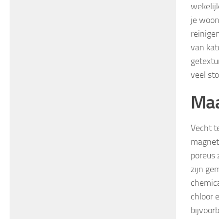
wekelij
je woon
reinigen
van kat
getextu
veel st
Maa
Vecht t
magnetr
poreus 
zijn ge
chemica
chloor 
bijvoorb