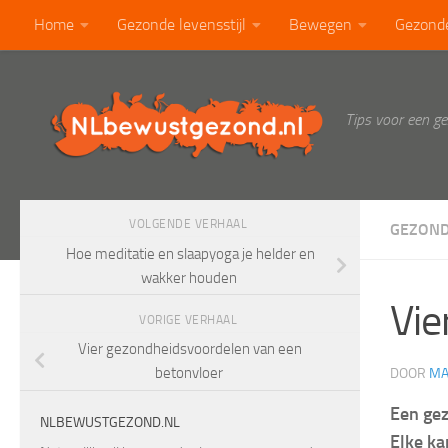
Home
Gezonde levensstijl
Bewegen
Gezond
Doorgaan naar inhoud
Calorietabel
Blog
Tips voor een g
VOLGENDE VERHAAL
GEZOND
Hoe meditatie en slaapyoga je helder en
wakker houden
Vie
VORIGE VERHAAL
Vier gezondheidsvoordelen van een
betonvloer
DOOR
MA
Een gez
NLBEWUSTGEZOND.NL
Elke ka