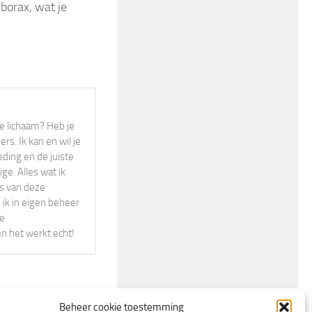
orax, wat je
r je lichaam? Heb je
s. Ik kan en wil je
eding en de juiste
ge. Alles wat ik
rs van deze
 ik in eigen beheer
ne
en het werkt echt!
Beheer cookie toestemming