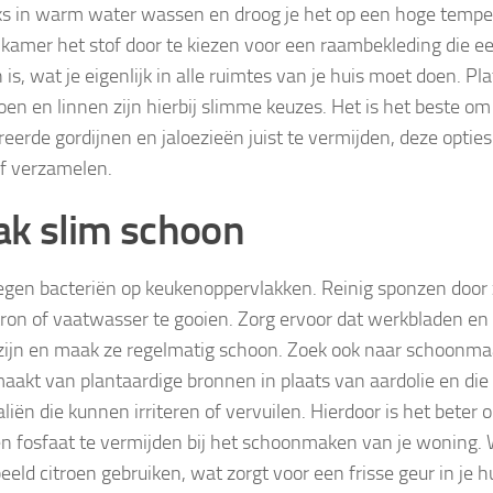
ks in warm water wassen en droog je het op een hoge temper
kamer het stof door te kiezen voor een raambekleding die e
 is, wat je eigenlijk in alle ruimtes van je huis moet doen. 
oen en linnen zijn hierbij slimme keuzes. Het is het beste o
reerde gordijnen en jaloezieën juist te vermijden, deze optie
of verzamelen.
k slim schoon
egen bacteriën op keukenoppervlakken. Reinig sponzen door 
on of vaatwasser te gooien. Zorg ervoor dat werkbladen en 
zijn en maak ze regelmatig schoon. Zoek ook naar schoonma
maakt van plantaardige bronnen in plaats van aardolie en die v
liën die kunnen irriteren of vervuilen. Hierdoor is het beter 
en fosfaat te vermijden bij het schoonmaken van je woning. 
eeld citroen gebruiken, wat zorgt voor een frisse geur in je h