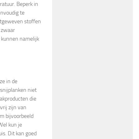
atuur. Beperk in
envoudig te
Platgeweven stoffen
m zwaar
s kunnen namelijk
ze in de
snijplanken niet
akproducten die
rij zijn van
om bijvoorbeeld
Wel kun je
uis. Dit kan goed