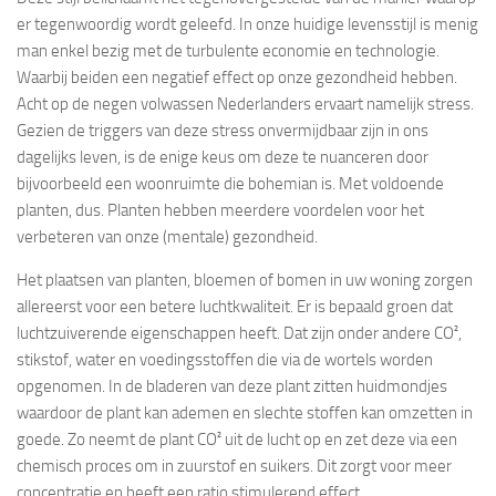
er tegenwoordig wordt geleefd. In onze huidige levensstijl is menig
man enkel bezig met de turbulente economie en technologie.
Waarbij beiden een negatief effect op onze gezondheid hebben.
Acht op de negen volwassen Nederlanders ervaart namelijk stress.
Gezien de triggers van deze stress onvermijdbaar zijn in ons
dagelijks leven, is de enige keus om deze te nuanceren door
bijvoorbeeld een woonruimte die bohemian is. Met voldoende
planten, dus. Planten hebben meerdere voordelen voor het
verbeteren van onze (mentale) gezondheid.
Het plaatsen van planten, bloemen of bomen in uw woning zorgen
allereerst voor een betere luchtkwaliteit. Er is bepaald groen dat
luchtzuiverende eigenschappen heeft. Dat zijn onder andere CO²,
stikstof, water en voedingsstoffen die via de wortels worden
opgenomen. In de bladeren van deze plant zitten huidmondjes
waardoor de plant kan ademen en slechte stoffen kan omzetten in
goede. Zo neemt de plant CO² uit de lucht op en zet deze via een
chemisch proces om in zuurstof en suikers. Dit zorgt voor meer
concentratie en heeft een ratio stimulerend effect.