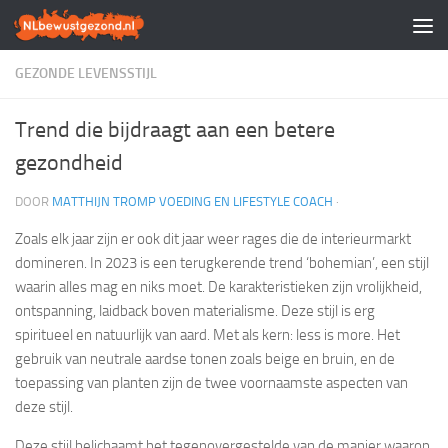
Doorgaan naar inhoud
GEZONDE LEVENSSTIJL
Trend die bijdraagt aan een betere
gezondheid
DOOR
MATTHIJN TROMP VOEDING EN LIFESTYLE COACH
·
Zoals elk jaar zijn er ook dit jaar weer rages die de interieurmarkt
domineren. In 2023 is een terugkerende trend ‘bohemian’, een stijl
waarin alles mag en niks moet. De karakteristieken zijn vrolijkheid,
ontspanning, laidback boven materialisme. Deze stijl is erg
spiritueel en natuurlijk van aard. Met als kern: less is more. Het
gebruik van neutrale aardse tonen zoals beige en bruin, en de
toepassing van planten zijn de twee voornaamste aspecten van
deze stijl.
Deze stijl belichaamt het tegenovergestelde van de manier waarop