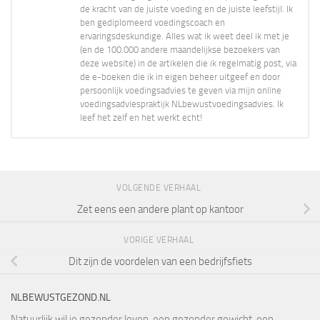
de kracht van de juiste voeding en de juiste leefstijl. Ik
ben gediplomeerd voedingscoach en
ervaringsdeskundige. Alles wat ik weet deel ik met je
(en de 100.000 andere maandelijkse bezoekers van
deze website) in de artikelen die ik regelmatig post, via
de e-boeken die ik in eigen beheer uitgeef en door
persoonlijk voedingsadvies te geven via mijn online
voedingsadviespraktijk NLbewustvoedingsadvies. Ik
leef het zelf en het werkt echt!
VOLGENDE VERHAAL
Zet eens een andere plant op kantoor
VORIGE VERHAAL
Dit zijn de voordelen van een bedrijfsfiets
NLBEWUSTGEZOND.NL
Natuurlijk wil je gezonder leven, een gezonder gewicht, een