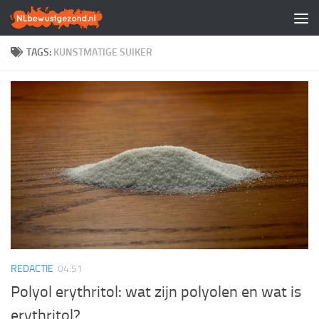
Doorgaan naar inhoud
TAGS:
KUNSTMATIGE SUIKER
REDACTIE
04:51
Polyol erythritol: wat zijn polyolen en wat is
erythritol?