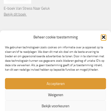
E-boek Van Stress Naar Geluk
Bekijk dit boek
PARTNERS
Beheer cookie toestemming
Wooninformatie.nl
We gebruiken technologieën zoals cookies om informatie over je apparaat op te
slaan en/of te raadplegen. We doen dit met als doel om de beste ervaring te
bieden en om gepersonaliseerde advertenties te tonen. Door in te stemmen met
deze technologieën kunnen we gegevens zoals bladeren gedrag of unieke ID's op
deze site verwerken. Als je geen toestemming geeft of je toestemming intrekt,
kan dit een nadelige invloed hebben op bepaalde functies en mogelijkheden.
Accepteren
Weigeren
© Copyright 2013/2023 - NLbewustgezond.nl
Bekijk voorkeuren
Mogelijk gemaakt door
- Ontworpen met de
Hueman thema