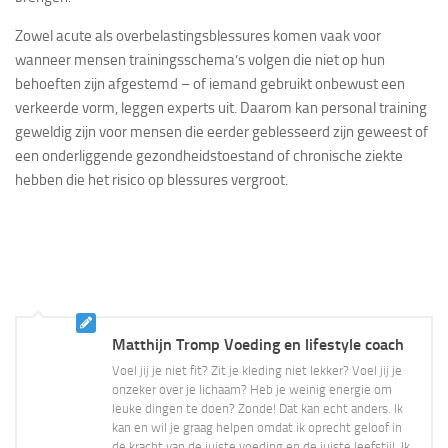
Zowel acute als overbelastingsblessures komen vaak voor
wanneer mensen trainingsschema’s volgen die niet op hun
behoeften zijn afgestemd – of iemand gebruikt onbewust een
verkeerde vorm, leggen experts uit. Daarom kan personal training
geweldig zijn voor mensen die eerder geblesseerd zijn geweest of
een onderliggende gezondheidstoestand of chronische ziekte
hebben die het risico op blessures vergroot.
Matthijn Tromp Voeding en lifestyle coach
Voel jij je niet fit? Zit je kleding niet lekker? Voel jij je
onzeker over je lichaam? Heb je weinig energie om
leuke dingen te doen? Zonde! Dat kan echt anders. Ik
kan en wil je graag helpen omdat ik oprecht geloof in
de kracht van de juiste voeding en de juiste leefstijl. Ik