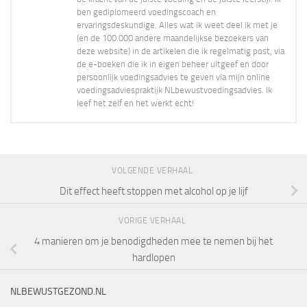
ben gediplomeerd voedingscoach en
ervaringsdeskundige. Alles wat ik weet deel ik met je
(en de 100.000 andere maandelijkse bezoekers van
deze website) in de artikelen die ik regelmatig post, via
de e-boeken die ik in eigen beheer uitgeef en door
persoonlijk voedingsadvies te geven via mijn online
voedingsadviespraktijk NLbewustvoedingsadvies. Ik
leef het zelf en het werkt echt!
VOLGENDE VERHAAL
Dit effect heeft stoppen met alcohol op je lijf
VORIGE VERHAAL
4 manieren om je benodigdheden mee te nemen bij het
hardlopen
NLBEWUSTGEZOND.NL