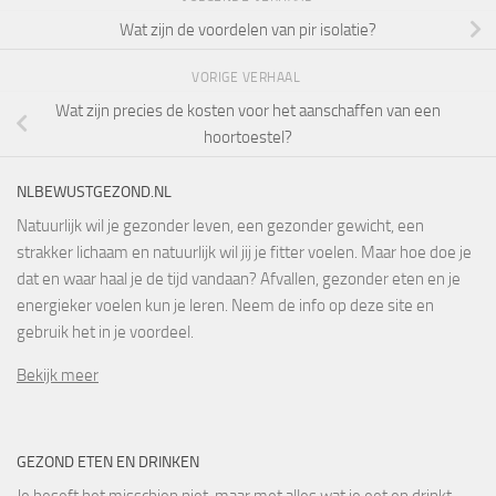
Wat zijn de voordelen van pir isolatie?
VORIGE VERHAAL
Wat zijn precies de kosten voor het aanschaffen van een
hoortoestel?
NLBEWUSTGEZOND.NL
Natuurlijk wil je gezonder leven, een gezonder gewicht, een
strakker lichaam en natuurlijk wil jij je fitter voelen. Maar hoe doe je
dat en waar haal je de tijd vandaan? Afvallen, gezonder eten en je
energieker voelen kun je leren. Neem de info op deze site en
gebruik het in je voordeel.
Bekijk meer
GEZOND ETEN EN DRINKEN
Je beseft het misschien niet, maar met alles wat je eet en drinkt