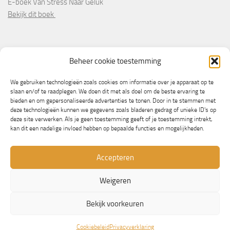
E-boek Van Stress Naar Geluk
Bekijk dit boek
PARTNERS
Beheer cookie toestemming
Wooninformatie.nl
We gebruiken technologieën zoals cookies om informatie over je apparaat op te
slaan en/of te raadplegen. We doen dit met als doel om de beste ervaring te
bieden en om gepersonaliseerde advertenties te tonen. Door in te stemmen met
deze technologieën kunnen we gegevens zoals bladeren gedrag of unieke ID's op
deze site verwerken. Als je geen toestemming geeft of je toestemming intrekt,
kan dit een nadelige invloed hebben op bepaalde functies en mogelijkheden.
Accepteren
Weigeren
© Copyright 2013/2023 - NLbewustgezond.nl
Bekijk voorkeuren
Mogelijk gemaakt door
- Ontworpen met de
Hueman thema
Cookiebeleid
Privacyverklaring