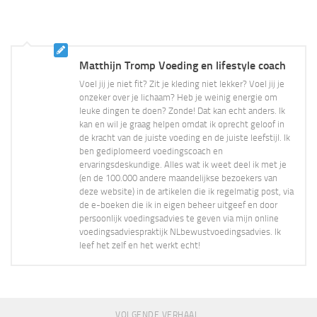
Matthijn Tromp Voeding en lifestyle coach
Voel jij je niet fit? Zit je kleding niet lekker? Voel jij je
onzeker over je lichaam? Heb je weinig energie om
leuke dingen te doen? Zonde! Dat kan echt anders. Ik
kan en wil je graag helpen omdat ik oprecht geloof in
de kracht van de juiste voeding en de juiste leefstijl. Ik
ben gediplomeerd voedingscoach en
ervaringsdeskundige. Alles wat ik weet deel ik met je
(en de 100.000 andere maandelijkse bezoekers van
deze website) in de artikelen die ik regelmatig post, via
de e-boeken die ik in eigen beheer uitgeef en door
persoonlijk voedingsadvies te geven via mijn online
voedingsadviespraktijk NLbewustvoedingsadvies. Ik
leef het zelf en het werkt echt!
VOLGENDE VERHAAL