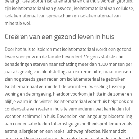
belangrijkste soorten isolatiematerialen die thuis worden gebruikt,
zijn isolatiemateriaal van glasvezel, isolatiemateriaal van cellulose,
isolatiemateriaal van sproeischuim en isolatiemateriaal van
minerale wol.
Creëren van een gezond leven in huis
Door het huis te isoleren met isolatiemateriaal wordt een gezond
leven voor jouw en de familie bevorderd. Volgens statistische
benaderingen sterven naar schatting meer dan 1300 mensen per
jaar als gevolg van blootstelling aan extreme hitte, maar mensen
zien nog steeds geen reden om isolatiemateriaal te gebruiken.
Isolatiemateriaal vermindert de warmte-uitwisseling tussen je
woning en de omgeving, hierdoor voorkom je hitte in de zomer en
blijf je warm in de winter. Isolatiemateriaal voor thuis helpt ook om
condensatie van water in huis te verminderen, wat kan leiden tot
vocht en schimmel in huis. Bovendien kan langdurige blootstelling
aan condensatie leiden tot ernstige gezondheidsproblemen zoals
astma, allergieën en een reeks luchtweginfecties. Niemand zit
graag met koude voeten op de bank of een tochtende koude lucht