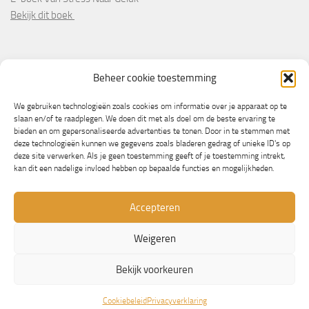
Bekijk dit boek
PARTNERS
Beheer cookie toestemming
Wooninformatie.nl
We gebruiken technologieën zoals cookies om informatie over je apparaat op te
slaan en/of te raadplegen. We doen dit met als doel om de beste ervaring te
bieden en om gepersonaliseerde advertenties te tonen. Door in te stemmen met
deze technologieën kunnen we gegevens zoals bladeren gedrag of unieke ID's op
deze site verwerken. Als je geen toestemming geeft of je toestemming intrekt,
kan dit een nadelige invloed hebben op bepaalde functies en mogelijkheden.
Accepteren
Weigeren
© Copyright 2013/2023 - NLbewustgezond.nl
Bekijk voorkeuren
Mogelijk gemaakt door
- Ontworpen met de
Hueman thema
Cookiebeleid
Privacyverklaring