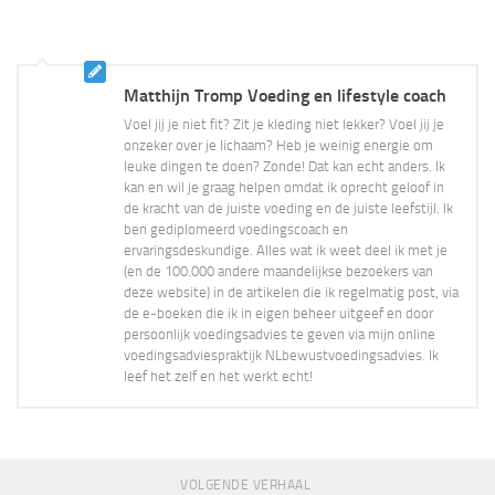
Matthijn Tromp Voeding en lifestyle coach
Voel jij je niet fit? Zit je kleding niet lekker? Voel jij je
onzeker over je lichaam? Heb je weinig energie om
leuke dingen te doen? Zonde! Dat kan echt anders. Ik
kan en wil je graag helpen omdat ik oprecht geloof in
de kracht van de juiste voeding en de juiste leefstijl. Ik
ben gediplomeerd voedingscoach en
ervaringsdeskundige. Alles wat ik weet deel ik met je
(en de 100.000 andere maandelijkse bezoekers van
deze website) in de artikelen die ik regelmatig post, via
de e-boeken die ik in eigen beheer uitgeef en door
persoonlijk voedingsadvies te geven via mijn online
voedingsadviespraktijk NLbewustvoedingsadvies. Ik
leef het zelf en het werkt echt!
VOLGENDE VERHAAL