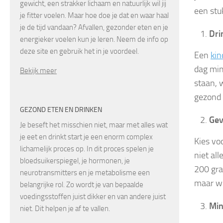
gewicht, een strakker lichaam en natuurlijk wil jij
een stu
je fitter voelen. Maar hoe doe je dat en waar haal
je de tijd vandaan? Afvallen, gezonder eten en je
Dri
energieker voelen kun je leren. Neem de info op
deze site en gebruik het in je voordeel.
Een
kin
dag min
Bekijk meer
staan, 
gezond l
GEZOND ETEN EN DRINKEN
Gev
Je beseft het misschien niet, maar met alles wat
je eet en drinkt start je een enorm complex
Kies vo
lichamelijk proces op. In dit proces spelen je
niet al
bloedsuikerspiegel, je hormonen, je
200 gra
neurotransmitters en je metabolisme een
maar we
belangrijke rol. Zo wordt je van bepaalde
voedingsstoffen juist dikker en van andere juist
Min
niet. Dit helpen je af te vallen.