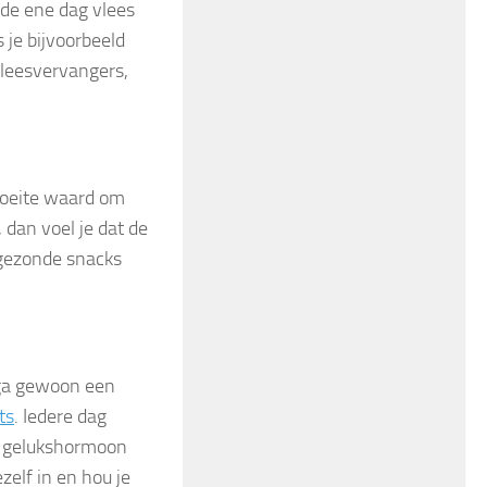
de ene dag vlees
 je bijvoorbeeld
 vleesvervangers,
moeite waard om
 dan voel je dat de
ngezonde snacks
n ga gewoon een
ts
. Iedere dag
t gelukshormoon
zelf in en hou je