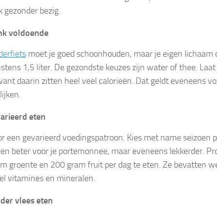
k gezonder bezig.
nk voldoende
derfiets
moet je goed schoonhouden, maar je eigen lichaam o
stens 1,5 liter. De gezondste keuzes zijn water of thee. Laat
want daarin zitten heel veel calorieën. Dat geldt eveneens vo
ijken.
arieerd eten
or een gevarieerd voedingspatroon. Kies met name seizoen pr
leen beter voor je portemonnee, maar eveneens lekkerder. Pr
m groente en 200 gram fruit per dag te eten. Ze bevatten we
l vitamines en mineralen.
der vlees eten