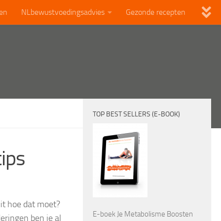
len
NLbewustvoedingsadvies
Gezonde recepten
TOP BEST SELLERS (E-BOOK)
tips
it hoe dat moet?
E-boek Je Metabolisme Boosten
eringen ben je al