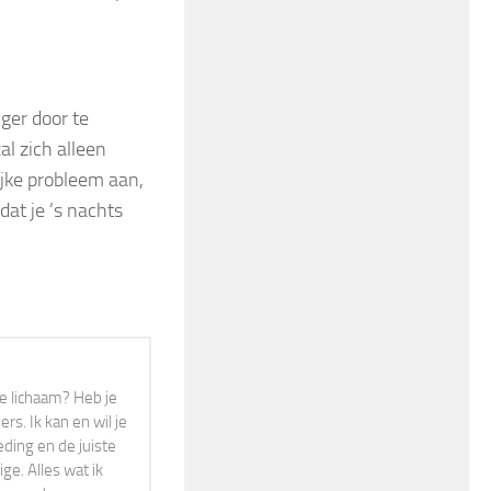
nger door te
al zich alleen
ijke probleem aan,
dat je ’s nachts
r je lichaam? Heb je
s. Ik kan en wil je
eding en de juiste
ge. Alles wat ik