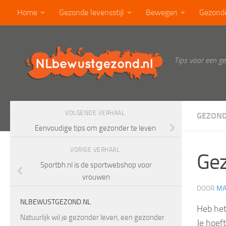
Home
Gezonde levensstijl
Bewegen
Gezond
Doorgaan naar inhoud
Calorietabel
Blog
Tips voor een g
VOLGENDE VERHAAL
GEZOND
Eenvoudige tips om gezonder te leven
VORIGE VERHAAL
Gez
Sportbh.nl is de sportwebshop voor
vrouwen
DOOR
MA
NLBEWUSTGEZOND.NL
Heb het
Natuurlijk wil je gezonder leven, een gezonder
Je hoef