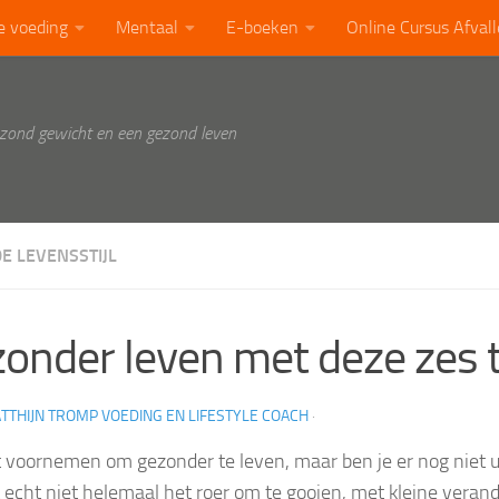
e voeding
Mentaal
E-boeken
Online Cursus Afval
ezond gewicht en een gezond leven
E LEVENSSTIJL
onder leven met deze zes 
TTHIJN TROMP VOEDING EN LIFESTYLE COACH
·
 voornemen om gezonder te leven, maar ben je er nog niet u
t echt niet helemaal het roer om te gooien, met kleine verand