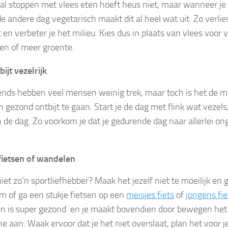
l stoppen met vlees eten hoeft heus niet, maar wanneer je 
e andere dag vegetarisch maakt dit al heel wat uit. Zo verlies
 en verbeter je het milieu. Kies dus in plaats van vlees voor
nen of meer groente.
bijt vezelrijk
ends hebben veel mensen weinig trek, maar toch is het de 
 gezond ontbijt te gaan. Start je de dag met flink wat vezels,
n de dag. Zo voorkom je dat je gedurende dag naar allerlei o
fietsen of wandelen
niet zo’n sportliefhebber? Maak het jezelf niet te moeilijk e
om of ga een stukje fietsen op een
meisjes fiets
of
jongens fie
 is super gezond en je maakt bovendien door bewegen he
e aan. Waak ervoor dat je het niet overslaat, plan het voor je