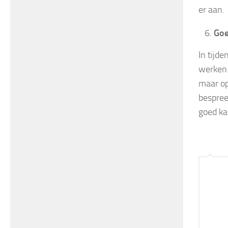
er aan.
Goe
In tijde
werken.
maar op
bespree
goed kan