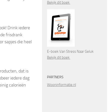
Bekijk dit boek
ok! Drink iedere
 de frisdrank
or sapjes die heel
E-boek Van Stress Naar Geluk
Bekijk dit boek
oducten, dat is
PARTNERS
obeer iedere dag
inig calorieën
Wooninformatie.nl