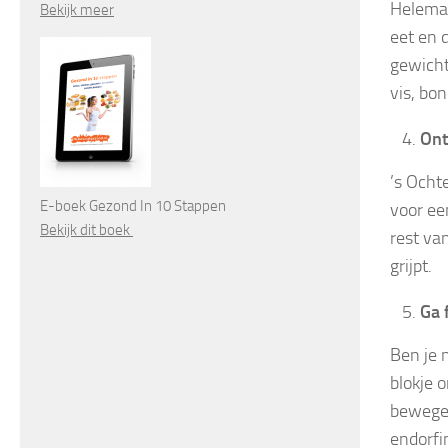
Helemaa
Bekijk meer
eet en d
gewicht
vis, bo
Ont
’s Ocht
E-boek Gezond In 10 Stappen
voor een
Bekijk dit boek
rest va
grijpt.
Ga 
Ben je 
blokje 
bewegen
endorfin