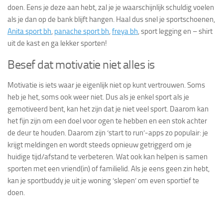
doen. Eens je deze aan hebt, zal je je waarschijnlijk schuldig voelen
als je dan op de bank blijft hangen. Haal dus snel je sportschoenen,
Anita sport bh
,
panache sport bh
,
freya bh
, sport legging en – shirt
uit de kast en ga lekker sporten!
Besef dat motivatie niet alles is
Motivatie is iets waar je eigenlijk niet op kunt vertrouwen. Soms
heb je het, soms ook weer niet. Dus als je enkel sport als je
gemotiveerd bent, kan het zijn dat je niet veel sport. Daarom kan
het fijn zijn om een doel voor ogen te hebben en een stok achter
de deur te houden. Daarom zijn ‘start to run’-apps zo populair: je
krijgt meldingen en wordt steeds opnieuw getriggerd om je
huidige tijd/afstand te verbeteren. Wat ook kan helpen is samen
sporten met een vriend(in) of familielid. Als je eens geen zin hebt,
kan je sportbuddy je uit je woning ‘slepen’ om even sportief te
doen.