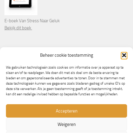
E-boek Van Stress Naar Geluk
Bekijk dit boek
PARTNERS
Beheer cookie toestemming
Wooninformatie.nl
We gebruiken technologieën zoals cookies om informatie over je apparaat op te
slaan en/of te raadplegen. We doen dit met als doel om de beste ervaring te
bieden en om gepersonaliseerde advertenties te tonen. Door in te stemmen met
deze technologieën kunnen we gegevens zoals bladeren gedrag of unieke ID's op
deze site verwerken. Als je geen toestemming geeft of je toestemming intrekt,
kan dit een nadelige invloed hebben op bepaalde functies en mogelijkheden.
Accepteren
Weigeren
© Copyright 2013/2023 - NLbewustgezond.nl