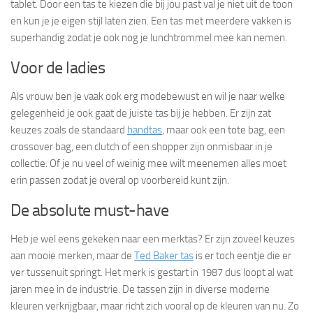
tablet. Door een tas te kiezen die bij jou past val je niet uit de toon
en kun je je eigen stijl laten zien. Een tas met meerdere vakken is
superhandig zodat je ook nog je lunchtrommel mee kan nemen.
Voor de ladies
Als vrouw ben je vaak ook erg modebewust en wil je naar welke
gelegenheid je ook gaat de juiste tas bij je hebben. Er zijn zat
keuzes zoals de standaard
handtas
,
maar ook een tote bag, een
crossover bag, een clutch of een shopper zijn onmisbaar in je
collectie. Of je nu veel of weinig mee wilt meenemen alles moet
erin passen zodat je overal op voorbereid kunt zijn.
De absolute must-have
Heb je wel eens gekeken naar een merktas? Er zijn zoveel keuzes
aan mooie merken, maar de
Ted Baker tas
is er toch eentje die er
ver tussenuit springt. Het merk is gestart in 1987 dus loopt al wat
jaren mee in de industrie. De tassen zijn in diverse moderne
kleuren verkrijgbaar, maar richt zich vooral op de kleuren van nu. Zo