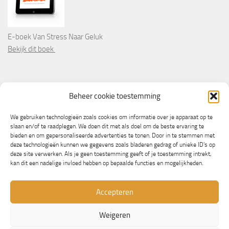
E-boek Van Stress Naar Geluk
Bekijk dit boek
PARTNERS
Beheer cookie toestemming
Wooninformatie.nl
We gebruiken technologieën zoals cookies om informatie over je apparaat op te
slaan en/of te raadplegen. We doen dit met als doel om de beste ervaring te
bieden en om gepersonaliseerde advertenties te tonen. Door in te stemmen met
deze technologieën kunnen we gegevens zoals bladeren gedrag of unieke ID's op
deze site verwerken. Als je geen toestemming geeft of je toestemming intrekt,
kan dit een nadelige invloed hebben op bepaalde functies en mogelijkheden.
Accepteren
Weigeren
© Copyright 2013/2023 - NLbewustgezond.nl