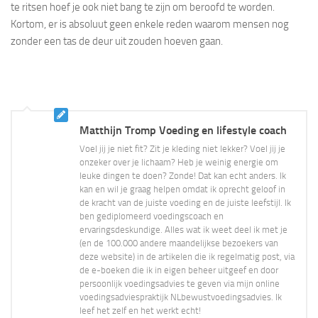
te ritsen hoef je ook niet bang te zijn om beroofd te worden.
Kortom, er is absoluut geen enkele reden waarom mensen nog
zonder een tas de deur uit zouden hoeven gaan.
Matthijn Tromp Voeding en lifestyle coach
Voel jij je niet fit? Zit je kleding niet lekker? Voel jij je
onzeker over je lichaam? Heb je weinig energie om
leuke dingen te doen? Zonde! Dat kan echt anders. Ik
kan en wil je graag helpen omdat ik oprecht geloof in
de kracht van de juiste voeding en de juiste leefstijl. Ik
ben gediplomeerd voedingscoach en
ervaringsdeskundige. Alles wat ik weet deel ik met je
(en de 100.000 andere maandelijkse bezoekers van
deze website) in de artikelen die ik regelmatig post, via
de e-boeken die ik in eigen beheer uitgeef en door
persoonlijk voedingsadvies te geven via mijn online
voedingsadviespraktijk NLbewustvoedingsadvies. Ik
leef het zelf en het werkt echt!