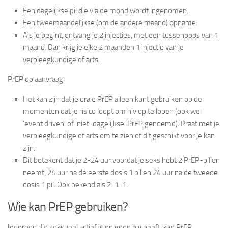
Een dagelijkse pil die via de mond wordt ingenomen.
Een tweemaandelijkse (om de andere maand) opname:
Als je begint, ontvang je 2 injecties, met een tussenpoos van 1
maand. Dan krijg je elke 2 maanden 1 injectie van je
verpleegkundige of arts.
PrEP op aanvraag:
Het kan zijn dat je orale PrEP alleen kunt gebruiken op de
momenten dat je risico loopt om hiv op te lopen (ook wel
‘event driven’ of ‘niet-dagelijkse’ PrEP genoemd). Praat met je
verpleegkundige of arts om te zien of dit geschikt voor je kan
zijn.
Dit betekent dat je 2-24 uur voordat je seks hebt 2 PrEP-pillen
neemt, 24 uur na de eerste dosis 1 pil en 24 uur na de tweede
dosis 1 pil. Ook bekend als 2-1-1.
Wie kan PrEP gebruiken?
Iedereen die seksueel actief is en geen hiv heeft, kan PrEP