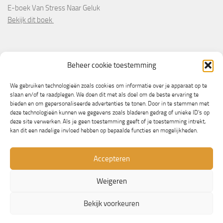
E-boek Van Stress Naar Geluk
Bekijk dit boek
PARTNERS
Beheer cookie toestemming
Wooninformatie.nl
We gebruiken technologieën zoals cookies om informatie over je apparaat op te
slaan en/of te raadplegen. We doen dit met als doel om de beste ervaring te
bieden en om gepersonaliseerde advertenties te tonen. Door in te stemmen met
deze technologieën kunnen we gegevens zoals bladeren gedrag of unieke ID's op
deze site verwerken. Als je geen toestemming geeft of je toestemming intrekt,
kan dit een nadelige invloed hebben op bepaalde functies en mogelijkheden.
Accepteren
Weigeren
© Copyright 2013/2023 - NLbewustgezond.nl
Bekijk voorkeuren
Mogelijk gemaakt door
- Ontworpen met de
Hueman thema