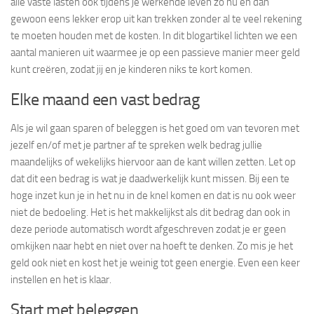
alle vaste lasten ook tijdens je werkende leven zo nu en dan
gewoon eens lekker erop uit kan trekken zonder al te veel rekening
te moeten houden met de kosten. In dit blogartikel lichten we een
aantal manieren uit waarmee je op een passieve manier meer geld
kunt creëren, zodat jij en je kinderen niks te kort komen.
Elke maand een vast bedrag
Als je wil gaan sparen of beleggen is het goed om van tevoren met
jezelf en/of met je partner af te spreken welk bedrag jullie
maandelijks of wekelijks hiervoor aan de kant willen zetten. Let op
dat dit een bedrag is wat je daadwerkelijk kunt missen. Bij een te
hoge inzet kun je in het nu in de knel komen en dat is nu ook weer
niet de bedoeling. Het is het makkelijkst als dit bedrag dan ook in
deze periode automatisch wordt afgeschreven zodat je er geen
omkijken naar hebt en niet over na hoeft te denken. Zo mis je het
geld ook niet en kost het je weinig tot geen energie. Even een keer
instellen en het is klaar.
Start met beleggen