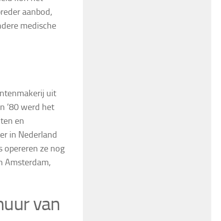
breder aanbod,
andere medische
ntenmakerij uit
ren ’80 werd het
nten en
ier in Nederland
ts opereren ze nog
 in Amsterdam,
rhuur van