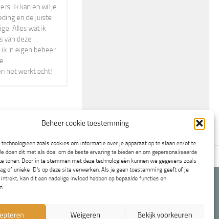
s. Ik kan en wil je
eding en de juiste
ge. Alles wat ik
rs van deze
 ik in eigen beheer
ne
en het werkt echt!
Beheer cookie toestemming
technologieën zoals cookies om informatie over je apparaat op te slaan en/of te
e doen dit met als doel om de beste ervaring te bieden en om gepersonaliseerde
en
Cookiebeleid (EU)
 te tonen. Door in te stemmen met deze technologieën kunnen we gegevens zoals
ag of unieke ID's op deze site verwerken. Als je geen toestemming geeft of je
ntrekt, kan dit een nadelige invloed hebben op bepaalde functies en
n.
epteren
Weigeren
Bekijk voorkeuren