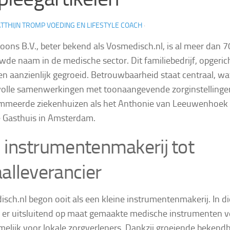
TTHIJN TROMP VOEDING EN LIFESTYLE COACH
·
oons B.V., beter bekend als Vosmedisch.nl, is al meer dan 7
wde naam in de medische sector. Dit familiebedrijf, opgerich
en aanzienlijk gegroeid. Betrouwbaarheid staat centraal, wat
olle samenwerkingen met toonaangevende zorginstellinge
mmeerde ziekenhuizen als het Anthonie van Leeuwenhoek 
 Gasthuis in Amsterdam.
 instrumentenmakerij tot
aalleverancier
sch.nl begon ooit als een kleine instrumentenmakerij. In d
er uitsluitend op maat gemaakte medische instrumenten v
elijk voor lokale zorgverleners. Dankzij groeiende bekend