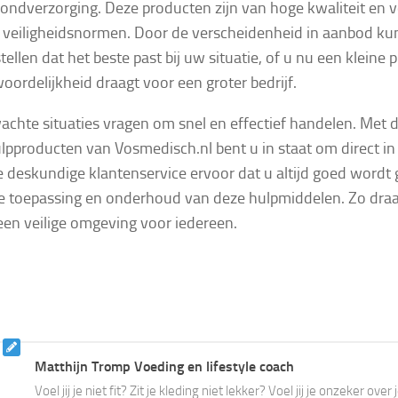
ndverzorging. Deze producten zijn van hoge kwaliteit en 
 veiligheidsnormen. Door de verscheidenheid in aanbod kun
llen dat het beste past bij uw situatie, of u nu een kleine p
oordelijkheid draagt voor een groter bedrijf.
chte situaties vragen om snel en effectief handelen. Met
pproducten van Vosmedisch.nl bent u in staat om direct in t
e deskundige klantenservice ervoor dat u altijd goed wordt
te toepassing en onderhoud van deze hulpmiddelen. Zo dra
 een veilige omgeving voor iedereen.
Matthijn Tromp Voeding en lifestyle coach
Voel jij je niet fit? Zit je kleding niet lekker? Voel jij je onzeker ove