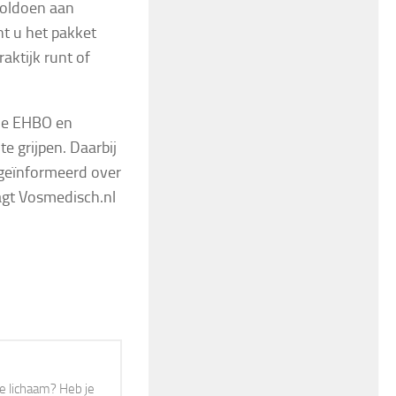
voldoen aan
t u het pakket
raktijk runt of
 de EHBO en
e grijpen. Daarbij
 geïnformeerd over
agt Vosmedisch.nl
r je lichaam? Heb je