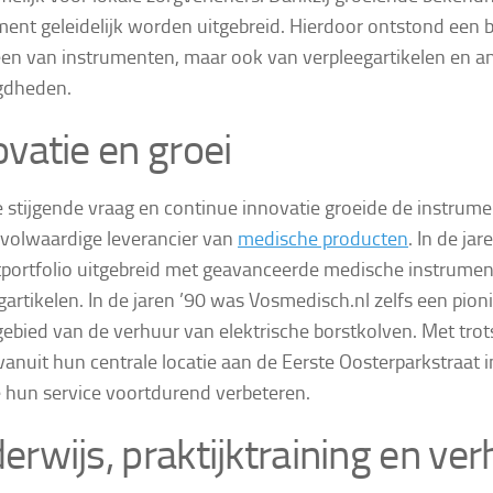
ment geleidelijk worden uitgebreid. Hierdoor ontstond een 
leen van instrumenten, maar ook van verpleegartikelen en 
gdheden.
ovatie en groei
 stijgende vraag en continue innovatie groeide de instrume
 volwaardige leverancier van
medische producten
. In de ja
portfolio uitgebreid met geavanceerde medische instrume
gartikelen. In de jaren ’90 was Vosmedisch.nl zelfs een pion
gebied van de verhuur van elektrische borstkolven. Met tro
vanuit hun centrale locatie aan de Eerste Oosterparkstraat
 hun service voortdurend verbeteren.
erwijs, praktijktraining en ve