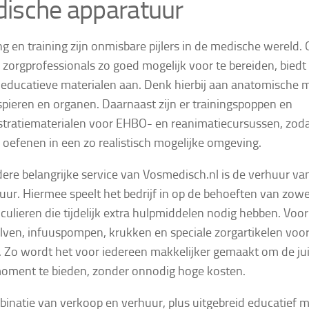
ische apparatuur
ng en training zijn onmisbare pijlers in de medische wereld
 zorgprofessionals zo goed mogelijk voor te bereiden, biedt
 educatieve materialen aan. Denk hierbij aan anatomische 
 spieren en organen. Daarnaast zijn er trainingspoppen en
ratiematerialen voor EHBO- en reanimatiecursussen, zoda
oefenen in een zo realistisch mogelijke omgeving.
ere belangrijke service van Vosmedisch.nl is de verhuur v
uur. Hiermee speelt het bedrijf in op de behoeften van zowe
ticulieren die tijdelijk extra hulpmiddelen nodig hebben. Voo
lven, infuuspompen, krukken en speciale zorgartikelen voo
. Zo wordt het voor iedereen makkelijker gemaakt om de jui
moment te bieden, zonder onnodig hoge kosten.
inatie van verkoop en verhuur, plus uitgebreid educatief mat