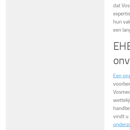
dat Vos
experti
hun vak
een lan
EHB
onv
Een on
voorber
Vosmedi
wetteli
handber
vindt u
onderz