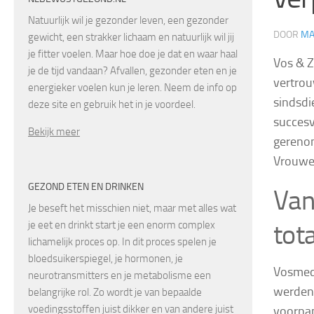
Natuurlijk wil je gezonder leven, een gezonder
DOOR
MA
gewicht, een strakker lichaam en natuurlijk wil jij
je fitter voelen. Maar hoe doe je dat en waar haal
Vos & Z
je de tijd vandaan? Afvallen, gezonder eten en je
vertrou
energieker voelen kun je leren. Neem de info op
sindsdi
deze site en gebruik het in je voordeel.
succesv
Bekijk meer
gereno
Vrouwe
GEZOND ETEN EN DRINKEN
Van
Je beseft het misschien niet, maar met alles wat
tot
je eet en drinkt start je een enorm complex
lichamelijk proces op. In dit proces spelen je
bloedsuikerspiegel, je hormonen, je
Vosmedi
neurotransmitters en je metabolisme een
werden 
belangrijke rol. Zo wordt je van bepaalde
voedingsstoffen juist dikker en van andere juist
voornam