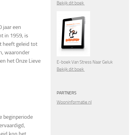
Bekijk dit boek
0 jaar een
t in 1959, is
 heeft geleid tot
n, waaronder
en het Onze Lieve
E-boek Van Stress Naar Geluk
Bekijk dit boek
PARTNERS
Wooninformatie.nl
ie beginperiode
ervaardigd,
heid kon het