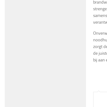
brandwo
strenge
samenste
verantw
Onverwa
noodhul
zorgt d
de juis
bij aan