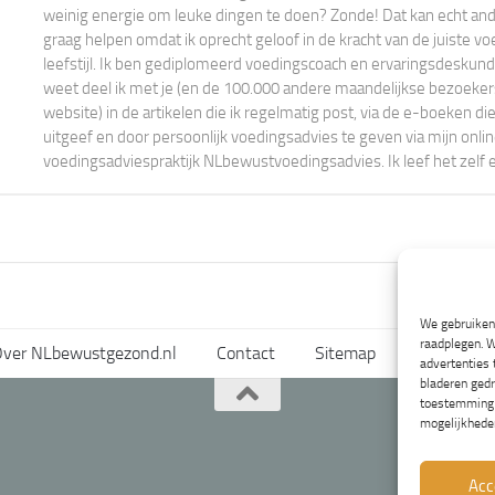
weinig energie om leuke dingen te doen? Zonde! Dat kan echt ander
graag helpen omdat ik oprecht geloof in de kracht van de juiste vo
leefstijl. Ik ben gediplomeerd voedingscoach en ervaringsdeskundi
weet deel ik met je (en de 100.000 andere maandelijkse bezoeke
website) in de artikelen die ik regelmatig post, via de e-boeken die
uitgeef en door persoonlijk voedingsadvies te geven via mijn onli
voedingsadviespraktijk NLbewustvoedingsadvies. Ik leef het zelf 
We gebruiken 
raadplegen. W
ver NLbewustgezond.nl
Contact
Sitemap
Voorwaard
advertenties
bladeren gedr
toestemming i
mogelijkhede
Acc