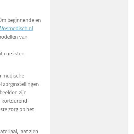
. Om beginnende en
Vosmedisch.nl
modellen van
t cursisten
an medische
l zorginstellingen
rbeelden zijn
r kortdurend
ste zorg op het
eriaal, laat zien