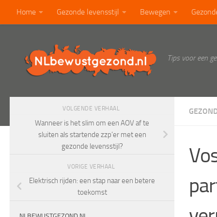
Home
Gezonde levensstijl
Bewegen
Gezond
Doorgaan naar inhoud
Calorietabel
Blog
Tips voor een g
VOLGENDE VERHAAL
GEZOND
Wanneer is het slim om een AOV af te
sluiten als startende zzp’er met een
gezonde levensstijl?
Vos
VORIGE VERHAAL
par
Elektrisch rijden: een stap naar een betere
toekomst
ver
NLBEWUSTGEZOND.NL