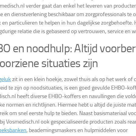
medisch.nl verder gaat dan enkel het leveren van producten.
se en dienstverlening beschikbaar om zorgprofessionals te 
 en particulieren te helpen in hun dagelijkse zorgbehoefte.
gdurige relatie die is gebaseerd op vertrouwen, service en w
O en noodhulp: Altijd voorber
oorziene situaties zijn
geluk
zit in een klein hoekje, zowel thuis als op het werk o
eid te zijn op noodsituaties, is een goed gevulde EHBO-koffe
sch.nl heeft diverse EHBO-koffers en navullingen die vol
jke normen en richtlijnen. Hiermee hebt u altijd de juiste ma
eik om snel eerste hulp te bieden. Naast basismateriaal voo
 bij Vosmedisch.nl ook gespecialiseerde producten zoals rea
oeksbanken
, beademingsmaskers en hulpmiddelen voor