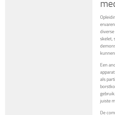
med
Opleidi
ervaren
diverse
skelet,
demonst
kunnen 
Een and
apparat
als par
borstko
gebruik
juiste 
De comb