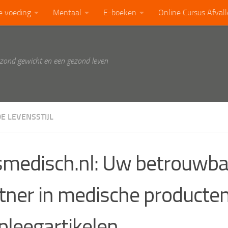
e voeding
Mentaal
E-boeken
Online Cursus Afval
ezond gewicht en een gezond leven
E LEVENSSTIJL
medisch.nl: Uw betrouwba
tner in medische producte
pleegartikelen