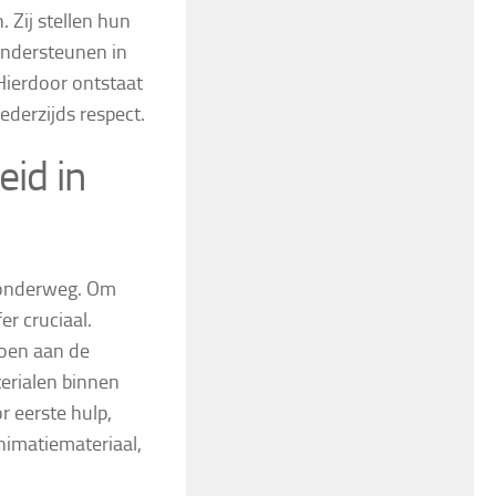
 Zij stellen hun
ondersteunen in
 Hierdoor ontstaat
ederzijds respect.
eid in
f onderweg. Om
r cruciaal.
doen aan de
terialen binnen
r eerste hulp,
nimatiemateriaal,