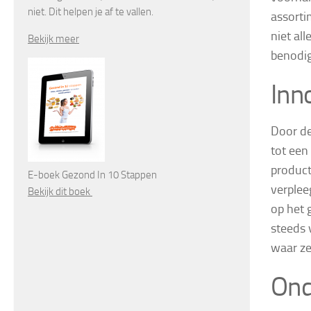
niet. Dit helpen je af te vallen.
assorti
niet al
Bekijk meer
benodi
Inn
Door de
tot een
product
E-boek Gezond In 10 Stappen
verplee
Bekijk dit boek
op het 
steeds 
waar ze
Ond