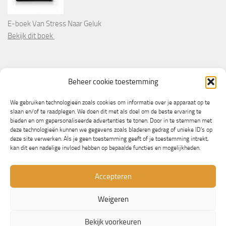
E-boek Van Stress Naar Geluk
Bekijk dit boek
PARTNERS
Beheer cookie toestemming
Wooninformatie.nl
We gebruiken technologieën zoals cookies om informatie over je apparaat op te
slaan en/of te raadplegen. We doen dit met als doel om de beste ervaring te
bieden en om gepersonaliseerde advertenties te tonen. Door in te stemmen met
deze technologieën kunnen we gegevens zoals bladeren gedrag of unieke ID's op
deze site verwerken. Als je geen toestemming geeft of je toestemming intrekt,
kan dit een nadelige invloed hebben op bepaalde functies en mogelijkheden.
Accepteren
Weigeren
© Copyright 2013/2023 - NLbewustgezond.nl
Bekijk voorkeuren