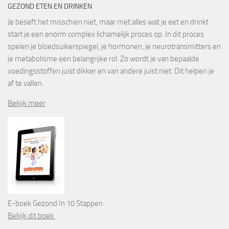
GEZOND ETEN EN DRINKEN
Je beseft het misschien niet, maar met alles wat je eet en drinkt
start je een enorm complex lichamelijk proces op. In dit proces
spelen je bloedsuikerspiegel, je hormonen, je neurotransmitters en
je metabolisme een belangrijke rol. Zo wordt je van bepaalde
voedingsstoffen juist dikker en van andere juist niet. Dit helpen je
af te vallen.
Bekijk meer
E-boek Gezond In 10 Stappen
Bekijk dit boek