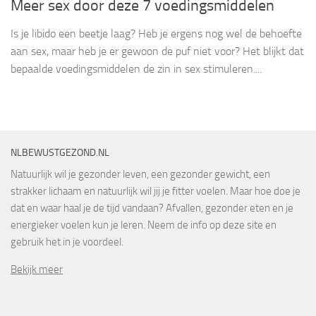
Meer sex door deze 7 voedingsmiddelen
Is je libido een beetje laag? Heb je ergens nog wel de behoefte
aan sex, maar heb je er gewoon de puf niet voor? Het blijkt dat
bepaalde voedingsmiddelen de zin in sex stimuleren....
NLBEWUSTGEZOND.NL
Natuurlijk wil je gezonder leven, een gezonder gewicht, een
strakker lichaam en natuurlijk wil jij je fitter voelen. Maar hoe doe je
dat en waar haal je de tijd vandaan? Afvallen, gezonder eten en je
energieker voelen kun je leren. Neem de info op deze site en
gebruik het in je voordeel.
Bekijk meer