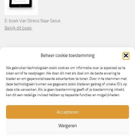
E-boek Van Stress Naar Geluk
Bekijk dit boek
PARTNERS
Beheer cookie toestemming
Wooninformatie.nl
We gebruiken technologieën zoals cookies om informatie over je apparaat op te
slaan en/of te raadplegen. We doen dit met als doel om de beste ervaring te
bieden en om gepersonaliseerde advertenties te tonen. Door in te stemmen met
deze technologieën kunnen we gegevens zoals bladeren gedrag of unieke ID's op
deze site verwerken. Als je geen toestemming geeft of je toestemming intrekt,
kan dit een nadelige invloed hebben op bepaalde functies en mogelijkheden.
Accepteren
Weigeren
© Copyright 2013/2023 - NLbewustgezond.nl