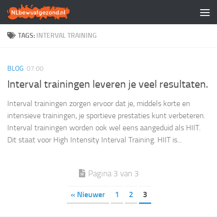
Doorgaan naar inhoud
TAGS:
INTERVAL TRAINING
BLOG
07:00
Interval trainingen leveren je veel resultaten.
Interval trainingen zorgen ervoor dat je, middels korte en
intensieve trainingen, je sportieve prestaties kunt verbeteren.
Interval trainingen worden ook wel eens aangeduid als HIIT.
Dit staat voor High Intensity Interval Training. HIIT is...
Pagina 3 van 3
« Nieuwer
1
2
3