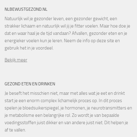
NLBEWUSTGEZOND.NL
Natuurlijk wil je gezonder leven, een gezonder gewicht, een
strakker lichaam en natuurlijk wil jij je fitter voelen. Maar hoe doe je
dat en waar haal je de tijd vandaan? Afvallen, gezonder eten en je
energieker voelen kun je leren. Neem de info op deze site en
gebruik het in je voordeel.
Bekijk meer
GEZOND ETEN EN DRINKEN
Je beseft het misschien niet, maar met alles wat je eet en drinkt
start je een enorm complex lichamelijk proces op. In dit proces
spelen je bloedsuikerspiegel, je hormonen, je neurotransmitters en
je metabolisme een belangrijke rol. Zo wordt je van bepaalde
voedingsstoffen juist dikker en van andere juist niet. Dit helpen je
af te vallen.