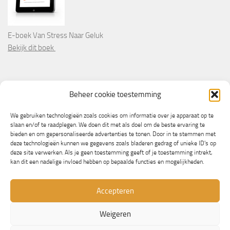
E-boek Van Stress Naar Geluk
Bekijk dit boek
PARTNERS
Beheer cookie toestemming
Wooninformatie.nl
We gebruiken technologieën zoals cookies om informatie over je apparaat op te
slaan en/of te raadplegen. We doen dit met als doel om de beste ervaring te
bieden en om gepersonaliseerde advertenties te tonen. Door in te stemmen met
deze technologieën kunnen we gegevens zoals bladeren gedrag of unieke ID's op
deze site verwerken. Als je geen toestemming geeft of je toestemming intrekt,
kan dit een nadelige invloed hebben op bepaalde functies en mogelijkheden.
Accepteren
Weigeren
© Copyright 2013/2023 - NLbewustgezond.nl