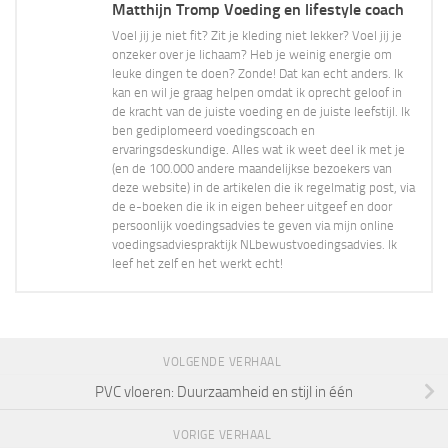
Matthijn Tromp Voeding en lifestyle coach
Voel jij je niet fit? Zit je kleding niet lekker? Voel jij je
onzeker over je lichaam? Heb je weinig energie om
leuke dingen te doen? Zonde! Dat kan echt anders. Ik
kan en wil je graag helpen omdat ik oprecht geloof in
de kracht van de juiste voeding en de juiste leefstijl. Ik
ben gediplomeerd voedingscoach en
ervaringsdeskundige. Alles wat ik weet deel ik met je
(en de 100.000 andere maandelijkse bezoekers van
deze website) in de artikelen die ik regelmatig post, via
de e-boeken die ik in eigen beheer uitgeef en door
persoonlijk voedingsadvies te geven via mijn online
voedingsadviespraktijk NLbewustvoedingsadvies. Ik
leef het zelf en het werkt echt!
VOLGENDE VERHAAL
PVC vloeren: Duurzaamheid en stijl in één
VORIGE VERHAAL