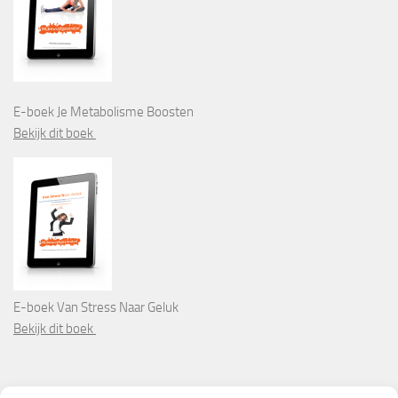
E-boek Je Metabolisme Boosten
Bekijk dit boek
E-boek Van Stress Naar Geluk
Bekijk dit boek