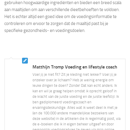
gebruiken hoogwaardige ingrediënten en bieden een breed scala
aan maaltijden om aan verschillende dieetbehoeften te voldoen.
Het is echter altijd een goed idee om de voedingsinformatie te
controleren om ervoor te zorgen dat de maaltijd past bij je
specifieke gezondheids- en voedingsdoelen.
Matthijn Tromp Voeding en lifestyle coach
Voel jij je niet fit? Zit je kleding niet lekker? Voel jij je
onzeker over je lichaam? Heb je weinig energie om
leuke dingen te doen? Zonde! Dat kan echt anders. Ik
kan en wil je graag helpen omdat ik oprecht geloof in
de kracht van de juiste voeding en de juiste leefstijl. Ik
ben gediplomeerd voedingscoach en
ervaringsdeskundige. Alles wat ik weet deel ik met je
(en de 100.000 andere maandelijkse bezoekers van
deze website) in de artikelen die ik regelmatig post, via
de e-boeken die ik in eigen beheer uitgeef en door
persoonlijk voedingsadvies te geven via mijn online