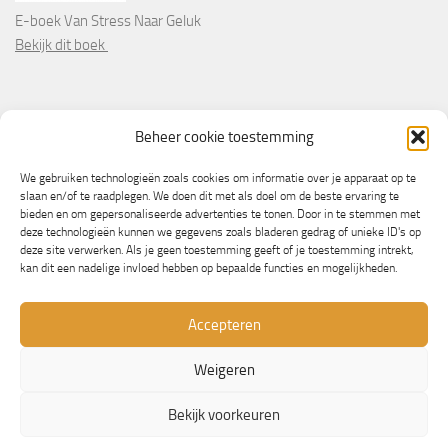
E-boek Van Stress Naar Geluk
Bekijk dit boek
PARTNERS
Beheer cookie toestemming
Wooninformatie.nl
We gebruiken technologieën zoals cookies om informatie over je apparaat op te
slaan en/of te raadplegen. We doen dit met als doel om de beste ervaring te
bieden en om gepersonaliseerde advertenties te tonen. Door in te stemmen met
deze technologieën kunnen we gegevens zoals bladeren gedrag of unieke ID's op
deze site verwerken. Als je geen toestemming geeft of je toestemming intrekt,
kan dit een nadelige invloed hebben op bepaalde functies en mogelijkheden.
Accepteren
Weigeren
© Copyright 2013/2023 - NLbewustgezond.nl
Bekijk voorkeuren
Mogelijk gemaakt door
- Ontworpen met de
Hueman thema