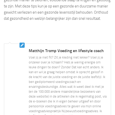
gezonde manier te belonen, voldoende slaap te krijgen en geduldig
te zijn. Met deze tips kun je op een gezonde en duurzame manier
gewicht verliezen en een gezonde levensstijl behouden. Onthoud
dat gezondheid en welzijn belangrijker zijn dan snel resultaat.
Matthijn Tromp Voeding en lifestyle coach
Voel jij je niet fit? Zit je kleding niet lekker? Voel jij je
onzeker over je lichaam? Heb je weinig energie om
leuke dingen te doen? Zonde! Dat kan echt anders. Ik
kan en wil je graag helpen omdat ik oprecht geloof in
de kracht van de juiste voeding en de juiste leefstijl. Ik
ben gediplomeerd voedingscoach en
ervaringsdeskundige. Alles wat ik weet deel ik met je
(en de 100.000 andere maandelijkse bezoekers van
deze website) in de artikelen die ik regelmatig post, via
de e-boeken die ik in eigen beheer uitgeef en door
persoonlijk voedingsadvies te geven via mijn online
voedingsadviespraktijk NLbewustvoedingsadvies. Ik