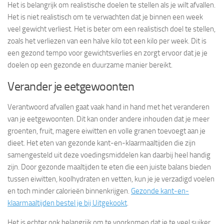
Het is belangrijk om realistische doelen te stellen als je wilt afvallen.
Het is niet realistisch om te verwachten dat je binnen een week
veel gewicht verliest. Het is beter om een realistisch doel te stellen,
zoals het verliezen van een halve kilo tot een kilo per week. Dit is
een gezond tempo voor gewichtsverlies en zorgt ervoor dat je je
doelen op een gezonde en duurzame manier bereikt.
Verander je eetgewoonten
Verantwoord afvallen gaat vaak hand in hand met het veranderen
van je eetgewoonten. Dit kan onder andere inhouden dat je meer
groenten, fruit, magere eiwitten en volle granen toevoegt aan je
dieet. Het eten van gezonde kant-en-klaarmaaltijden die zijn
samengesteld uit deze voedingsmiddelen kan daarbij heel handig
zijn. Door gezonde maaltijden te eten die een juiste balans bieden
tussen eiwitten, koolhydraten en vetten, kun je je verzadigd voelen
en toch minder calorieën binnenkrijgen.
Gezonde kant-en-
klaarmaaltijden bestel je bij Uitgekookt
.
Het is echter ook belangrijk om te voorkomen dat je te veel suiker