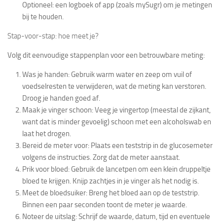
Optioneel: een
logboek
of app (zoals mySugr) om je metingen
bij te houden.
Stap-voor-stap: hoe meet je?
Volg dit eenvoudige stappenplan voor een betrouwbare meting:
Was je handen
: Gebruik warm water en zeep om vuil of
voedselresten te verwijderen, wat de meting kan verstoren.
Droog je handen goed af.
Maak je vinger schoon
: Veeg je vingertop (meestal de zijkant,
want dat is minder gevoelig) schoon met een alcoholswab en
laat het drogen.
Bereid de meter voor
: Plaats een teststrip in de glucosemeter
volgens de instructies. Zorg dat de meter aanstaat.
Prik voor bloed
: Gebruik de lancetpen om een klein druppeltje
bloed te krijgen. Knijp zachtjes in je vinger als het nodig is.
Meet de bloedsuiker
: Breng het bloed aan op de teststrip.
Binnen een paar seconden toont de meter je waarde.
Noteer de uitslag
: Schrijf de waarde, datum, tijd en eventuele