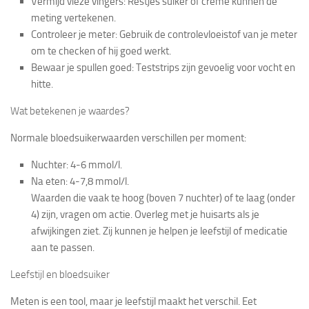
Vermijd vieze vingers
: Restjes suiker of crème kunnen de
meting vertekenen.
Controleer je meter
: Gebruik de controlevloeistof van je meter
om te checken of hij goed werkt.
Bewaar je spullen goed
: Teststrips zijn gevoelig voor vocht en
hitte.
Wat betekenen je waardes?
Normale bloedsuikerwaarden verschillen per moment:
Nuchter: 4-6 mmol/l.
Na eten: 4-7,8 mmol/l.
Waarden die vaak te hoog (boven 7 nuchter) of te laag (onder
4) zijn, vragen om actie. Overleg met je huisarts als je
afwijkingen ziet. Zij kunnen je helpen je leefstijl of medicatie
aan te passen.
Leefstijl en bloedsuiker
Meten is een tool, maar je leefstijl maakt het verschil. Eet