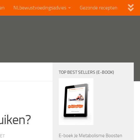
len
NLbewustvoedingsadvies
Gezonde recepten
TOP BEST SELLERS (E-BOOK)
uiken?
E-boek Je Metabolisme Boosten
TET