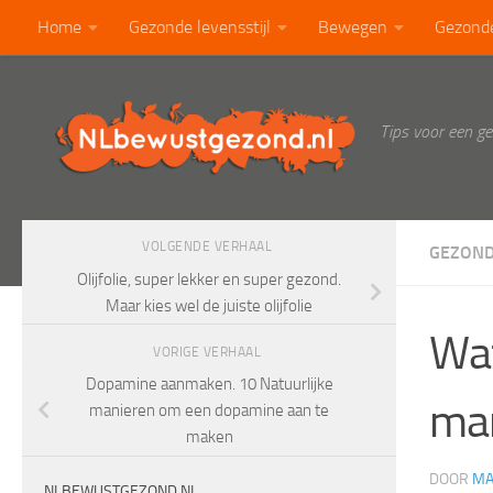
Home
Gezonde levensstijl
Bewegen
Gezond
Doorgaan naar inhoud
Calorietabel
Blog
Tips voor een g
VOLGENDE VERHAAL
GEZOND
Olijfolie, super lekker en super gezond.
Maar kies wel de juiste olijfolie
Wat
VORIGE VERHAAL
Dopamine aanmaken. 10 Natuurlijke
man
manieren om een dopamine aan te
maken
DOOR
MA
NLBEWUSTGEZOND.NL