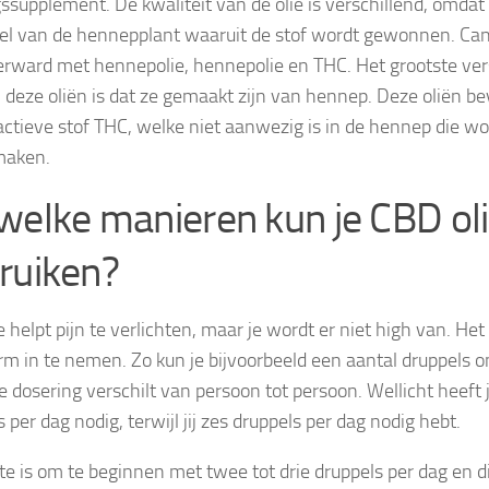
ssupplement. De kwaliteit van de olie is verschillend, omdat
el van de hennepplant waaruit de stof wordt gewonnen. Cann
rward met hennepolie, hennepolie en THC. Het grootste ver
n deze oliën is dat ze gemaakt zijn van hennep. Deze oliën b
ctieve stof THC, welke niet aanwezig is in de hennep die wo
 maken.
welke manieren kun je CBD ol
ruiken?
 helpt pijn te verlichten, maar je wordt er niet high van. Het
rm in te nemen. Zo kun je bijvoorbeeld een aantal druppels o
te dosering verschilt van persoon tot persoon. Wellicht heef
 per dag nodig, terwijl jij zes druppels per dag nodig hebt.
te is om te beginnen met twee tot drie druppels per dag en d