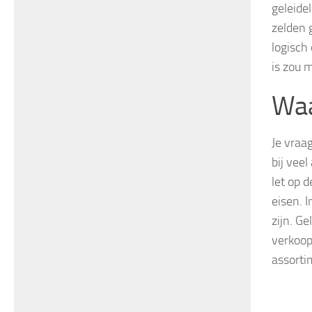
geleide
zelden 
logisch
is zou 
Waa
Je vraag
bij veel
let op d
eisen. 
zijn. Ge
verkoop
assorti