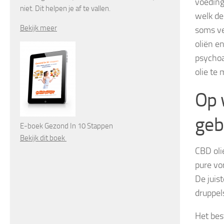
voeding
niet. Dit helpen je af te vallen.
welk de
Bekijk meer
soms ve
oliën e
psychoa
olie te
Op 
geb
E-boek Gezond In 10 Stappen
Bekijk dit boek
CBD olie
pure vo
De juis
druppels
Het bes