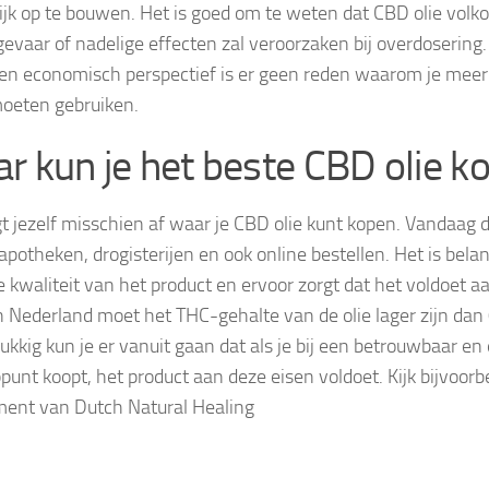
lijk op te bouwen. Het is goed om te weten dat CBD olie volko
gevaar of nadelige effecten zal veroorzaken bij overdosering
 en economisch perspectief is er geen reden waarom je meer
moeten gebruiken.
r kun je het beste CBD olie k
t ​​jezelf misschien af ​​waar je CBD olie kunt kopen. Vandaag 
 apotheken, drogisterijen en ook online bestellen. Het is belan
e kwaliteit van het product en ervoor zorgt dat het voldoet a
In Nederland moet het THC-gehalte van de olie lager zijn dan
lukkig kun je er vanuit gaan dat als je bij een betrouwbaar en
punt koopt, het product aan deze eisen voldoet. Kijk bijvoorbe
ment van Dutch Natural Healing