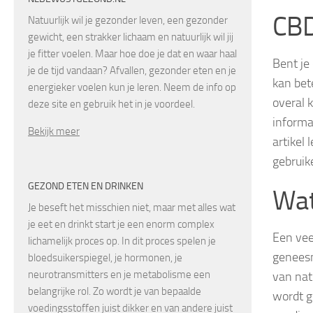
CBD
Natuurlijk wil je gezonder leven, een gezonder
gewicht, een strakker lichaam en natuurlijk wil jij
je fitter voelen. Maar hoe doe je dat en waar haal
Bent je
je de tijd vandaan? Afvallen, gezonder eten en je
kan bet
energieker voelen kun je leren. Neem de info op
overal 
deze site en gebruik het in je voordeel.
informa
Bekijk meer
artikel 
gebruik
GEZOND ETEN EN DRINKEN
Wat
Je beseft het misschien niet, maar met alles wat
je eet en drinkt start je een enorm complex
Een vee
lichamelijk proces op. In dit proces spelen je
geneesm
bloedsuikerspiegel, je hormonen, je
neurotransmitters en je metabolisme een
van natu
belangrijke rol. Zo wordt je van bepaalde
wordt g
voedingsstoffen juist dikker en van andere juist