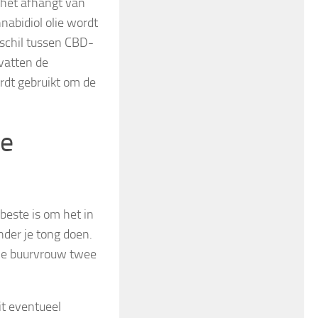
 het afhangt van
abidiol olie wordt
schil tussen CBD-
evatten de
rdt gebruikt om de
ie
 beste is om het in
nder je tong doen.
t je buurvrouw twee
it eventueel