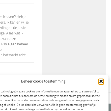
r je lichaam? Heb je
s. Ik kan en wil je
eding en de juiste
ge. Alles wat ik
rs van deze
 ik in eigen beheer
ne
en het werkt echt!
Beheer cookie toestemming
technologieën zoals cookies om informatie over je apparaat op te slaan en/of te
e doen dit met als doel om de beste ervaring te bieden en om gepersonaliseerde
en
Cookiebeleid (EU)
 te tonen. Door in te stemmen met deze technologieën kunnen we gegevens zoals
ag of unieke ID's op deze site verwerken. Als je geen toestemming geeft of je
ntrekt, kan dit een nadelige invloed hebben op bepaalde functies en