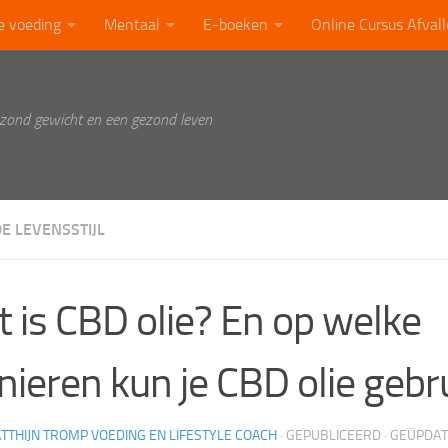
e voeding
Mentaal
E-boeken
Online Cursus Afval
ezond gewicht en een gezond leven
E LEVENSSTIJL
 is CBD olie? En op welke
ieren kun je CBD olie gebr
TTHIJN TROMP VOEDING EN LIFESTYLE COACH
· GEPUBLICEERD
· GEÜPDA