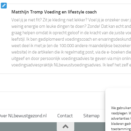
Matthijn Tromp Voeding en lifestyle coach
Voel jij je niet fit? Zit je kleding niet lekker? Voel jij je onzeker ove
weinig energie om leuke dingen te doen? Zonde! Dat kan echt ander
graag helpen omdat ik oprecht geloof in de kracht van de juiste vo
leefstijl. Ik ben gediplomeerd voedingscoach en ervaringsdeskundi
weet deel ik met je (en de 100.000 andere maandelijkse bezoeke
website) in de artikelen die ik regelmatig post, via de e-boeken die
uitgeef en door persoonlijk voedingsadvies te geven via mijn onli
voedingsadviespraktijk NLbewustvoedingsadvies. Ik leef het zelf 
We gebruiken 
raadplegen. W
ver NLbewustgezond.nl
Contact
Sitemap
Voorwaard
advertenties
bladeren gedr
toestemming i