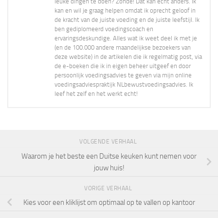
leuke dingen te doen? Zonde! Dat kan echt anders. Ik
kan en wil je graag helpen omdat ik oprecht geloof in
de kracht van de juiste voeding en de juiste leefstijl. Ik
ben gediplomeerd voedingscoach en
ervaringsdeskundige. Alles wat ik weet deel ik met je
(en de 100.000 andere maandelijkse bezoekers van
deze website) in de artikelen die ik regelmatig post, via
de e-boeken die ik in eigen beheer uitgeef en door
persoonlijk voedingsadvies te geven via mijn online
voedingsadviespraktijk NLbewustvoedingsadvies. Ik
leef het zelf en het werkt echt!
VOLGENDE VERHAAL
Waarom je het beste een Duitse keuken kunt nemen voor
jouw huis!
VORIGE VERHAAL
Kies voor een kliklijst om optimaal op te vallen op kantoor