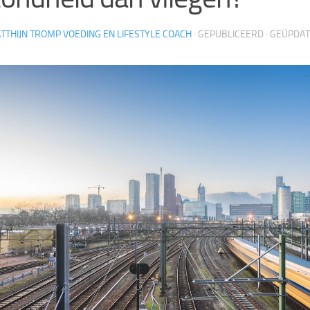
TTHIJN TROMP VOEDING EN LIFESTYLE COACH
· GEPUBLICEERD
· GEÜPDA