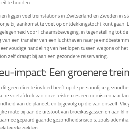
peil te houden.
en liggen veel treinstations in Zwitserland en Zweden in st
r je bij aankomst te voet op ontdekkingstocht kunt gaan. D
 gelegenheid voor lichaamsbeweging, in tegenstelling tot de
g van een transfer van een luchthaven naar je eindbestemm
e eenvoudige handeling van het lopen tussen wagons of he
tion zelf draagt bij aan een gezondere reiservaring.
ieu-impact:
Een groenere trein
dit geen directe invloed heeft op de persoonlijke gezondhei
sche voetafdruk van onze reiskeuzes een onmiskenbaar lan
ndheid van de planeet, en bijgevolg op die van onszelf. Vlie
ijke mate bij aan de uitstoot van broeikasgassen en aan kl
aarmee gepaard gaande gezondheidsrisico’s, zoals ademha
relateerde ziekten.