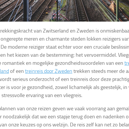
rekkingskracht van Zwitserland en Zweden is onmiskenbaa
 ongerepte meren en charmante steden lokken reizigers van
 De moderne reiziger staat echter voor een cruciale beslissi
een het kiezen van de bestemming: het vervoermiddel. Vlieg
e romantiek en mogelijke gezondheidsvoordelen van een
tr
land
of een
treinreis door Zweden
trekken steeds meer de aa
 wordt serieus onderzocht of een treinreis door deze pracht
er is voor je gezondheid, zowel lichamelijk als geestelijk, in
 stressvolle ervaring van een vliegreis.
 plannen van onze reizen geven we vaak voorrang aan gemak
er noodzakelijk dat we een stapje terug doen en nadenken 
van onze keuzes op ons welzijn. De reis zelf kan net zo belang