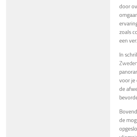
door ov
omgaan 
ervarin
zoals c
een ver
In schr
Zwede
panora
voor je
de afwe
bevorde
Bovendi
de moge
opgeslo