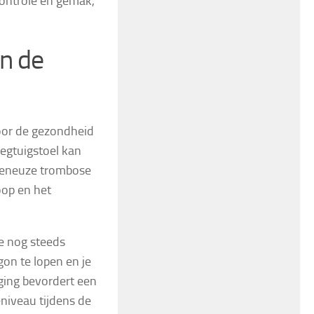
controle en gemak,
n de
oor de gezondheid
liegtuigstoel kan
e veneuze trombose
oop en het
e nog steeds
gon te lopen en je
ging bevordert een
eniveau tijdens de