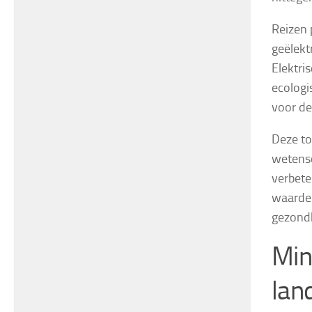
Reizen 
geëlekt
Elektri
ecologi
voor de
Deze to
wetensc
verbete
waarden
gezondh
Min
lan