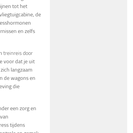
ijnen tot het
liegtuigcabine, de
Stresshormonen
rnissen en zelfs
en
treinreis door
 voor dat je uit
 zich langzaam
van de wagons en
eving die
inder een zorg en
 van
ess tijdens