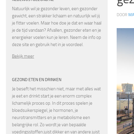
Natuurlijk wil je gezonder leven, een gezonder
DOOR
MA
gewicht, een strakker lichaam en natuurlijk wil jij
je fitter voelen. Maar hoe doe je dat en waar haal
je de tijd vandaan? Afvallen, gezonder eten en je
energieker voelen kun je leren. Neem de info op
deze site en gebruik het in je voordeel.
Bekijk meer
GEZOND ETEN EN DRINKEN
Je beseft het misschien niet, maar met alles wat
je eet en drinkt start je een enorm complex
lichamelijk proces op. In dit proces spelen je
bloedsuikerspiegel, je hormonen, je
neurotransmitters en je metabolisme een
belangrijke rol. Zo wordt je van bepaalde
voedingsstoffen juist dikker en van andere juist