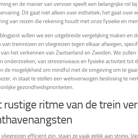
ing en de manier van vervoer speelt een belangrijke rol bi
ervaring. Dit gaat niet alleen over esthetiek; het gaat over e
ing van reizen die rekening houdt met onze fysieke en me
 blogpost willen we een uitgebreide vergelijking maken en d
 van treinreizen en vliegreizen tegen elkaar afwegen, speci
 van het verkennen van Zwitserland en Zweden. We zullen 
n onderzoeken, van stressniveaus en fysieke activiteit tot 
en de mogelijkheid om mindful met de omgeving om te gaan
 lezer, in staat te stellen een weloverwogen beslissing te nem
oonlijke gezondheidsprioriteiten.
 rustige ritme van de trein ve
hthavenangsten
vliegreizen efficiënt zijn, staan ze vaak gelijk aan stress. V