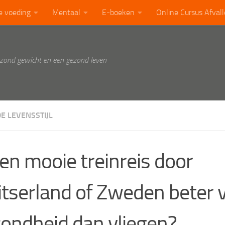
e voeding
Mentaal
E-boeken
Online Cursus Afval
ezond gewicht en een gezond leven
E LEVENSSTIJL
een mooie treinreis door
tserland of Zweden beter v
ondheid dan vliegen?