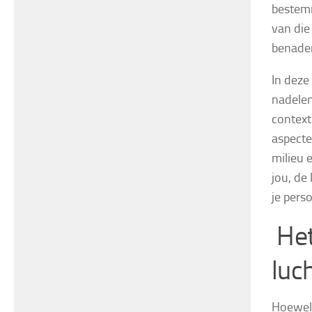
bestemm
van die 
benader
In deze
nadelen
context
aspecte
milieu 
jou, de
je pers
Het
luc
Hoewel 