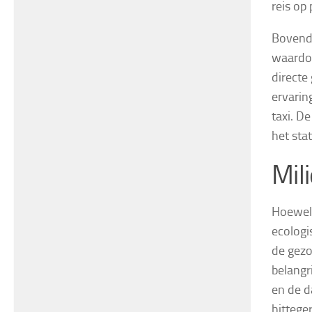
reis op 
Bovendi
waardoo
directe
ervarin
taxi. D
het sta
Mil
Hoewel 
ecologi
de gezo
belangr
en de d
hittege