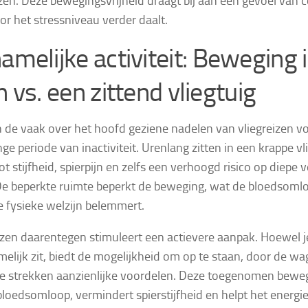
izen. Deze bewegingsvrijheid draagt bij aan een gevoel van 
r het stressniveau verder daalt.
amelijke activiteit:
Beweging i
n vs. een zittend vliegtuig
 de vaak over het hoofd geziene nadelen van vliegreizen v
nge periode van inactiviteit. Urenlang zitten in een krappe v
tot stijfheid, spierpijn en zelfs een verhoogd risico op diep
De beperkte ruimte beperkt de beweging, wat de bloedsoml
e fysieke welzijn belemmert.
izen daarentegen stimuleert een actievere aanpak. Hoewel j
elijk zit, biedt de mogelijkheid om op te staan, door de wa
e strekken aanzienlijke voordelen. Deze toegenomen bewe
bloedsomloop, vermindert spierstijfheid en helpt het energi