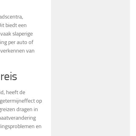
adscentra,
it biedt een
 vaak slaperige
ing per auto of
t verkennen van
reis
d, heeft de
getermijneffect op
greizen dragen in
imaatverandering
lingsproblemen en