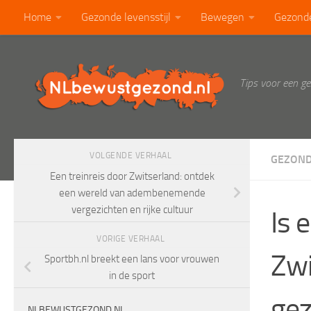
Home
Gezonde levensstijl
Bewegen
Gezond
Doorgaan naar inhoud
Calorietabel
Blog
Tips voor een g
VOLGENDE VERHAAL
GEZOND
Een treinreis door Zwitserland: ontdek
een wereld van adembenemende
vergezichten en rijke cultuur
Is 
VORIGE VERHAAL
Zwi
Sportbh.nl breekt een lans voor vrouwen
in de sport
gez
NLBEWUSTGEZOND.NL