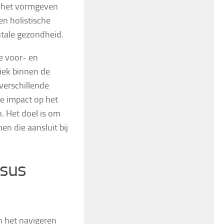
j het vormgeven
en holistische
ntale gezondheid.
e voor- en
fiek binnen de
verschillende
de impact op het
. Het doel is om
en die aansluit bij
rsus
an het navigeren