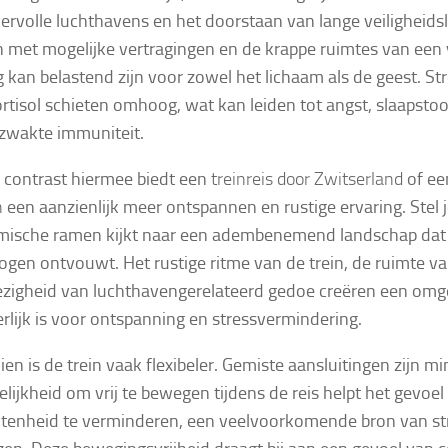
ervolle luchthavens en het doorstaan van lange veiligheidsl
met mogelijke vertragingen en de krappe ruimtes van een v
g kan belastend zijn voor zowel het lichaam als de geest. 
ortisol schieten omhoog, wat kan leiden tot angst, slaapstoo
zwakte immuniteit.
il contrast hiermee biedt een
treinreis door Zwitserland
of e
n
een aanzienlijk meer ontspannen en rustige ervaring. Stel je
mische ramen kijkt naar een adembenemend landschap dat
 ogen ontvouwt. Het rustige ritme van de trein, de ruimte 
zigheid van luchthavengerelateerd gedoe creëren een omg
rlijk is voor ontspanning en stressvermindering.
en is de trein vaak flexibeler. Gemiste aansluitingen zijn m
lijkheid om vrij te bewegen tijdens de reis helpt het gevoel
tenheid te verminderen, een veelvoorkomende bron van str