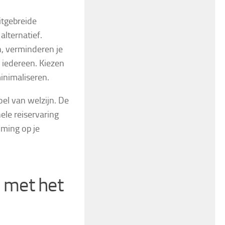
itgebreide
alternatief.
n, verminderen je
 iedereen. Kiezen
inimaliseren.
el van welzijn. De
ele reiservaring
mming op je
 met het