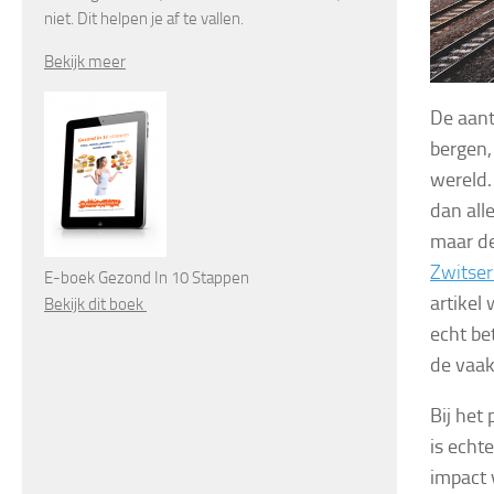
niet. Dit helpen je af te vallen.
Bekijk meer
De aant
bergen,
wereld.
dan all
maar d
Zwitser
E-boek Gezond In 10 Stappen
artikel
Bekijk dit boek
echt bet
de vaak
Bij het
is echt
impact 