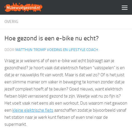
Doorgaan naar inhoud
OVERIG
Hoe gezond is een e-bike nu echt?
DOOR
MATTHIJN TROMP VOEDING EN LIFESTYLE COACH
·
Vraag je je weleens af of een e-bike wel echt bijdraagt aan je
gezondheid? Je hoort vaak dat elektrisch fietsen “valsspelen” is en
dat je er nauwelijks fit van wordt. Maar is dat wel zo? Of is het juist
een slimme manier om vaker in beweging te komen zonder dat je
jezelf compleet hoeft af te beulen? Goed nieuws, want elektrisch
fietsen blijkt verrassend gezond te zijn. Weetje wat nu zo fijn is?
Het voelt vaak niet eens als een workout. Dus waarom niet gewoon
een
kleine elektrische fiets
aanschaffen zodat je bijvoorbeeld vanaf
het station naar je werk kunt fietsen of even snel naar de
supermarkt.