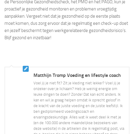
de Persoonlijke Gezondheidscheck, het PMO en het PAGO, kun je
proactief je gezondheid monitoren en problemen vroegtijdig
aanpakken. Vergeet niet dat je gezondheid op de eerste plaats
moet komen, dus zorg ervoor dat je regelmatig een check-up doet
en jezelf beschermt tegen werkgerelateerde gezondheidsrisico’s.
Blijf gezond en inzetbaar!
Matthijn Tromp Voeding en lifestyle coach
Voel jij je niet fit? Zit je kleding niet lekker? Voel jij je
onzeker over je lichaam? Heb je weinig energie om
leuke dingen te doen? Zonde! Dat kan echt anders. Ik
kan en wil je graag helpen omdat ik oprecht geloof in
de kracht van de juiste voeding en de juiste leefstijl. Ik
ben gediplomeerd voedingscoach en
ervaringsdeskundige. Alles wat ik weet deel ik met je
(en de 100.000 andere maandelijkse bezoekers van
deze website) in de artikelen die ik regelmatig post, via