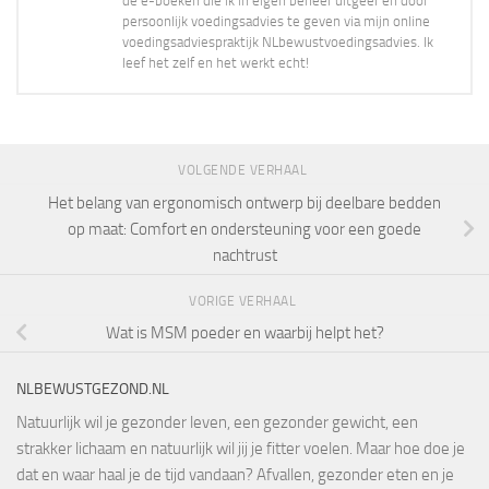
de e-boeken die ik in eigen beheer uitgeef en door
persoonlijk voedingsadvies te geven via mijn online
voedingsadviespraktijk NLbewustvoedingsadvies. Ik
leef het zelf en het werkt echt!
VOLGENDE VERHAAL
Het belang van ergonomisch ontwerp bij deelbare bedden
op maat: Comfort en ondersteuning voor een goede
nachtrust
VORIGE VERHAAL
Wat is MSM poeder en waarbij helpt het?
NLBEWUSTGEZOND.NL
Natuurlijk wil je gezonder leven, een gezonder gewicht, een
strakker lichaam en natuurlijk wil jij je fitter voelen. Maar hoe doe je
dat en waar haal je de tijd vandaan? Afvallen, gezonder eten en je