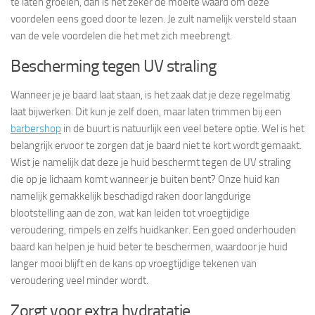
te laten groeien, dan is het zeker de moeite waard om deze
voordelen eens goed door te lezen. Je zult namelijk versteld staan
van de vele voordelen die het met zich meebrengt.
Bescherming tegen UV straling
Wanneer je je baard laat staan, is het zaak dat je deze regelmatig
laat bijwerken. Dit kun je zelf doen, maar laten trimmen bij een
barbershop
in de buurt is natuurlijk een veel betere optie. Wel is het
belangrijk ervoor te zorgen dat je baard niet te kort wordt gemaakt.
Wist je namelijk dat deze je huid beschermt tegen de UV straling
die op je lichaam komt wanneer je buiten bent? Onze huid kan
namelijk gemakkelijk beschadigd raken door langdurige
blootstelling aan de zon, wat kan leiden tot vroegtijdige
veroudering, rimpels en zelfs huidkanker. Een goed onderhouden
baard kan helpen je huid beter te beschermen, waardoor je huid
langer mooi blijft en de kans op vroegtijdige tekenen van
veroudering veel minder wordt.
Zorgt voor extra hydratatie