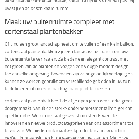
verschillende vormen en maten, zodat u altijd iets vindt dat past bij
uw stijl en de beschikbare ruimte.
Maak uw buitenruimte compleet met
cortenstaal plantenbakken
Of u nu een groot landschap heeft om te vullen of een klein balkon,
cortenstaal plantenbakken zijn een fantastische manier om uw
buitenruimte te verfraaien. Ze bieden een elegant contrast met
het groen van de planten en voegen een vleugje modern design
toe aan elke omgeving. Bovendien zijn ze ongelooflijk veelzijdig en
kunnen ze worden gebruikt om verschillende gebieden in uw tuin
te definiëren of om een prachtig brandpunt te creëren.
cortenstaal plantenbak heeft de afgelopen jaren een sterke groei
doorgemaakt, vanuit een sterke ondernemersmentaliteit, gericht
op efficiëntie. We zijn in staat geweest om steeds weer te
innoveren en nieuwe productcategorieën aan ons assortiment toe
te voegen. We bieden ook maatwerkproducten aan, waardoor u
perfect kunt aansluiten bij de wensen van uw klanten. Met onze