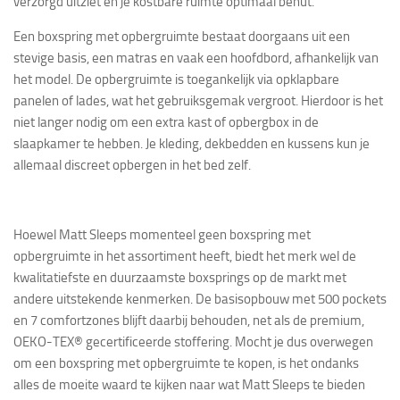
verzorgd uitziet en je kostbare ruimte optimaal benut.
Een boxspring met opbergruimte bestaat doorgaans uit een
stevige basis, een matras en vaak een hoofdbord, afhankelijk van
het model. De opbergruimte is toegankelijk via opklapbare
panelen of lades, wat het gebruiksgemak vergroot. Hierdoor is het
niet langer nodig om een extra kast of opbergbox in de
slaapkamer te hebben. Je kleding, dekbedden en kussens kun je
allemaal discreet opbergen in het bed zelf.
Hoewel Matt Sleeps momenteel geen boxspring met
opbergruimte in het assortiment heeft, biedt het merk wel de
kwalitatiefste en duurzaamste boxsprings op de markt met
andere uitstekende kenmerken. De basisopbouw met 500 pockets
en 7 comfortzones blijft daarbij behouden, net als de premium,
OEKO-TEX® gecertificeerde stoffering. Mocht je dus overwegen
om een boxspring met opbergruimte te kopen, is het ondanks
alles de moeite waard te kijken naar wat Matt Sleeps te bieden