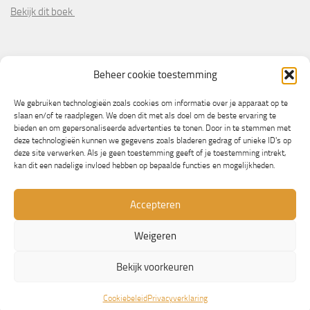
Bekijk dit boek
PARTNERS
Beheer cookie toestemming
Wooninformatie.nl
We gebruiken technologieën zoals cookies om informatie over je apparaat op te
slaan en/of te raadplegen. We doen dit met als doel om de beste ervaring te
bieden en om gepersonaliseerde advertenties te tonen. Door in te stemmen met
deze technologieën kunnen we gegevens zoals bladeren gedrag of unieke ID's op
deze site verwerken. Als je geen toestemming geeft of je toestemming intrekt,
kan dit een nadelige invloed hebben op bepaalde functies en mogelijkheden.
Accepteren
Weigeren
© Copyright 2013/2023 - NLbewustgezond.nl
Bekijk voorkeuren
Mogelijk gemaakt door
- Ontworpen met de
Hueman thema
Cookiebeleid
Privacyverklaring