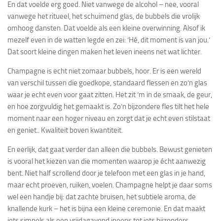
En dat voelde erg goed. Niet vanwege de alcohol – nee, vooral
vanwege het ritueel, het schuimend glas, de bubbels die vrolijk
omhoog dansten. Dat voelde als een kleine overwinning. Alsof ik
mezelf even in de watten legde en zei: ‘Hé, dit moment is van jou.’
Dat soort kleine dingen maken het leven ineens net wat lichter.
Champagne is echt niet zomaar bubbels, hoor. Er is een wereld
van verschil tussen die goedkope, standaard flessen en zo’n glas
waar je echt even voor gaat zitten. Het zit ‘m in de smaak, de geur,
en hoe zorgvuldig het gemaakt is. Zo’n bijzondere fles tilt het hele
moment naar een hoger niveau en zorgt dat je echt even stilstaat
en geniet.. Kwaliteit boven kwantiteit.
En eerlijk, dat gaat verder dan alleen die bubbels. Bewust genieten
is vooral het kiezen van die momenten waarop je écht aanwezig
bent. Niet half scrollend door je telefoon met een glas in je hand,
maar echt proeven, ruiken, voelen. Champagne helpt je daar soms
wel een handje bij: dat zachte bruisen, het subtiele aroma, de
knallende kurk – het is bijna een kleine ceremonie. En dat maakt
iets simpels als een vrijdagavond ineens tot iets bijzonders.