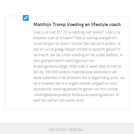
Matthijn Tromp Voeding en lifestyle coach
Voel jij je niet fit? Zit je kleding niet lekker? Voel jij je
onzeker over je lichaam? Heb je weinig energie om
leuke dingen te doen? Zonde! Dat kan echt anders. Ik
kan en wil je graag helpen omdat ik oprecht geloof in
de kracht van de juiste voeding en de juiste leefstijl. Ik
ben gediplomeerd voedingscoach en
ervaringsdeskundige. Alles wat ik weet deel ik met je
(en de 100.000 andere maandelijkse bezoekers van
deze website) in de artikelen die ik regelmatig post, via
de e-boeken die ik in eigen beheer uitgeef en door
persoonlijk voedingsadvies te geven via mijn online
voedingsadviespraktijk NLbewustvoedingsadvies. Ik
leef het zelf en het werkt echt!
VOLGENDE VERHAAL