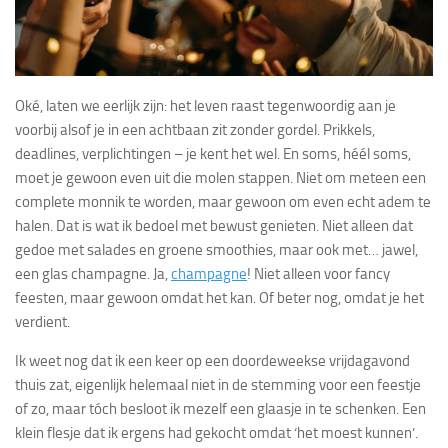
Oké, laten we eerlijk zijn: het leven raast tegenwoordig aan je
voorbij alsof je in een achtbaan zit zonder gordel. Prikkels,
deadlines, verplichtingen – je kent het wel. En soms, héél soms,
moet je gewoon even uit die molen stappen. Niet om meteen een
complete monnik te worden, maar gewoon om even echt adem te
halen. Dat is wat ik bedoel met bewust genieten. Niet alleen dat
gedoe met salades en groene smoothies, maar ook met… jawel,
een glas champagne. Ja,
champagne
! Niet alleen voor fancy
feesten, maar gewoon omdat het kan. Of beter nog, omdat je het
verdient.
Ik weet nog dat ik een keer op een doordeweekse vrijdagavond
thuis zat, eigenlijk helemaal niet in de stemming voor een feestje
of zo, maar tóch besloot ik mezelf een glaasje in te schenken. Een
klein flesje dat ik ergens had gekocht omdat ‘het moest kunnen’.